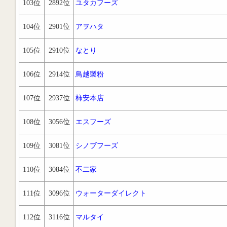
103位
2892位
ユタカフーズ
104位
2901位
アヲハタ
105位
2910位
なとり
106位
2914位
鳥越製粉
107位
2937位
柿安本店
108位
3056位
エスフーズ
109位
3081位
シノブフーズ
110位
3084位
不二家
111位
3096位
ウォーターダイレクト
112位
3116位
マルタイ