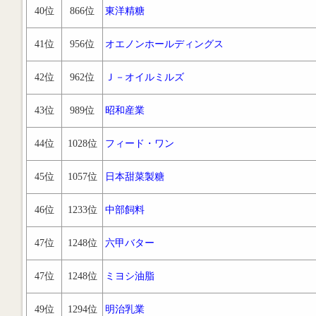
40位
866位
東洋精糖
41位
956位
オエノンホールディングス
42位
962位
Ｊ－オイルミルズ
43位
989位
昭和産業
44位
1028位
フィード・ワン
45位
1057位
日本甜菜製糖
46位
1233位
中部飼料
47位
1248位
六甲バター
47位
1248位
ミヨシ油脂
49位
1294位
明治乳業