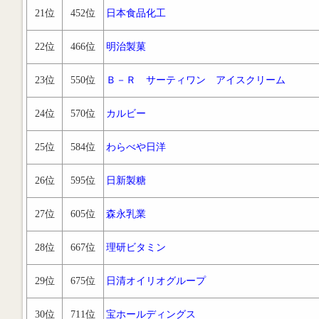
21位
452位
日本食品化工
22位
466位
明治製菓
23位
550位
Ｂ－Ｒ サーティワン アイスクリーム
24位
570位
カルビー
25位
584位
わらべや日洋
26位
595位
日新製糖
27位
605位
森永乳業
28位
667位
理研ビタミン
29位
675位
日清オイリオグループ
30位
711位
宝ホールディングス