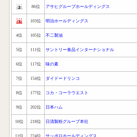
86位
アサヒグループホールディングス
103位
明治ホールディングス
4位
105位
不二製油
5位
111位
サントリー食品インターナショナル
6位
117位
味の素
7位
154位
ダイドードリンコ
8位
177位
コカ・コーラウエスト
9位
202位
日本ハム
10位
218位
日清製粉グループ本社
11位
224位
サッポロホールディングス