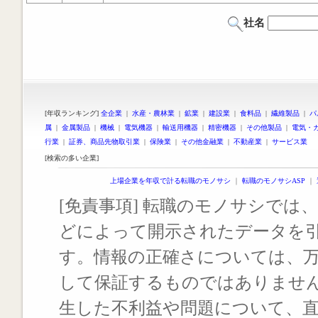
社名
[年収ランキング]
全企業
|
水産・農林業
|
鉱業
|
建設業
|
食料品
|
繊維製品
|
パ
属
|
金属製品
|
機械
|
電気機器
|
輸送用機器
|
精密機器
|
その他製品
|
電気・
行業
|
証券、商品先物取引業
|
保険業
|
その他金融業
|
不動産業
|
サービス業
[検索の多い企業]
上場企業を年収で計る転職のモノサシ
｜
転職のモノサシASP
｜
[免責事項] 転職のモノサシでは、
どによって開示されたデータを
す。情報の正確さについては、
して保証するものではありませ
生した不利益や問題について、