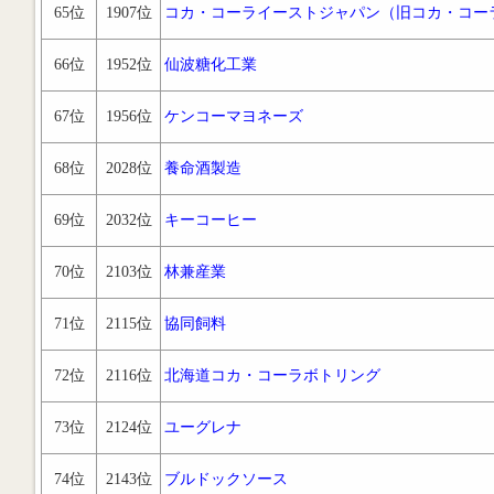
65位
1907位
コカ・コーライーストジャパン（旧コカ・コー
66位
1952位
仙波糖化工業
67位
1956位
ケンコーマヨネーズ
68位
2028位
養命酒製造
69位
2032位
キーコーヒー
70位
2103位
林兼産業
71位
2115位
協同飼料
72位
2116位
北海道コカ・コーラボトリング
73位
2124位
ユーグレナ
74位
2143位
ブルドックソース