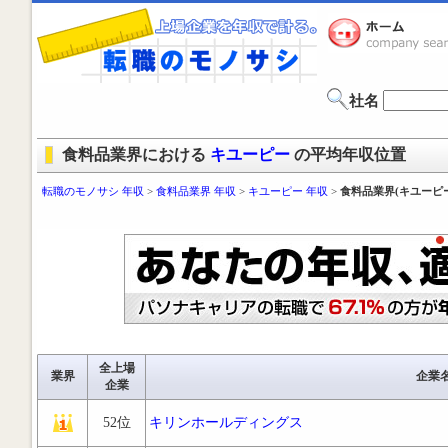
社名
食料品業界における
キユーピー
の平均年収位置
転職のモノサシ 年収
>
食料品業界 年収
>
キユーピー 年収
>
食料品業界(キユーピ
全上場
業界
企業
企業
52位
キリンホールディングス