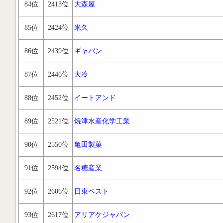
84位
2413位
大森屋
85位
2424位
米久
86位
2439位
ギャバン
87位
2446位
大冷
88位
2452位
イートアンド
89位
2521位
焼津水産化学工業
90位
2550位
亀田製菓
91位
2594位
名糖産業
92位
2606位
日東ベスト
93位
2617位
アリアケジャパン