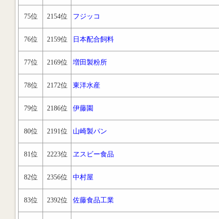
75位
2154位
フジッコ
76位
2159位
日本配合飼料
77位
2169位
増田製粉所
78位
2172位
東洋水産
79位
2186位
伊藤園
80位
2191位
山崎製パン
81位
2223位
ヱスビー食品
82位
2356位
中村屋
83位
2392位
佐藤食品工業