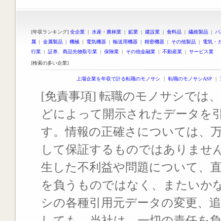
[年収ランキング]
全企業
|
水産・農林業
|
鉱業
|
建設業
|
食料品
|
繊維製品
|
パ
属
|
金属製品
|
機械
|
電気機器
|
輸送用機器
|
精密機器
|
その他製品
|
電気・
行業
|
証券、商品先物取引業
|
保険業
|
その他金融業
|
不動産業
|
サービス業
[検索の多い企業]
上場企業を年収で計る転職のモノサシ
｜
転職のモノサシASP
｜
[免責事項] 転職のモノサシでは、
どによって開示されたデータを
す。情報の正確さについては、
して保証するものではありませ
生した不利益や問題について、
を負うものではなく、またいか
シの各種引用元データの変更、
しても、当社は、一切の責任を