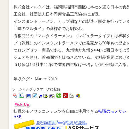
株式会社マルタイは、福岡県福岡市西区に本社を置く日本の食
工会社。社団法人日本即席食品工業協会に加盟。
インスタントラーメン、カップ麺などの製造・販売を行ってい
「味のマルタイ」の商標名でお馴染み。
看板商品の『マルタイラーメン』（レギュラータイプ）は棒状
プ（乾麺）のインスタントラーメンでは発売から50年もの歴史
つロングセラー商品である。九州地方九州を中心に西日本では
シェアを誇り、首都圏でも販売されている。食料品業界におけ
収順位は141社中112位で業界内年収は平均より低い部類に入る
年収タグ： Marutai 2919
ソーシャルブックマークに登録
転職のモノサシコンテンツを自由に使用できる
転職のモノサシ
ASP
。