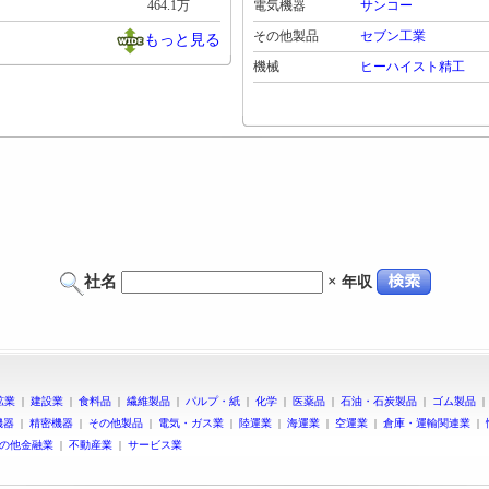
464.1万
電気機器
サンコー
その他製品
セブン工業
もっと見る
機械
ヒーハイスト精工
社名
×
年収
鉱業
|
建設業
|
食料品
|
繊維製品
|
パルプ・紙
|
化学
|
医薬品
|
石油・石炭製品
|
ゴム製品
機器
|
精密機器
|
その他製品
|
電気・ガス業
|
陸運業
|
海運業
|
空運業
|
倉庫・運輸関連業
|
の他金融業
|
不動産業
|
サービス業