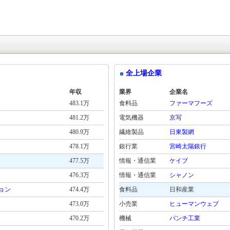
全上場企業
年収
業界
企業名
483.1万
食料品
ファーマフーズ
481.2万
電気機器
京写
480.9万
繊維製品
日東製網
478.1万
銀行業
宮崎太陽銀行
477.5万
情報・通信業
ケイブ
476.3万
情報・通信業
シャノン
ョン
474.4万
食料品
日和産業
473.0万
小売業
ヒューマンウェブ
470.2万
機械
パンチ工業