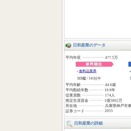
日和産業のデータ
平均年収
477.5万
食料品業界
115位
/ 141社中
平均年齢
44.6歳
平均勤続年数
19.9年
従業員数
174人
推定生涯賃金
1億5802万
所在地
兵庫県神戸市
2055
証券コード
日和産業の詳細