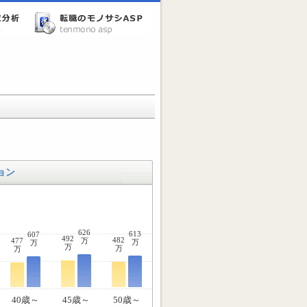
ョン
626
613
607
492
482
477
万
万
万
万
万
万
40歳～
45歳～
50歳～