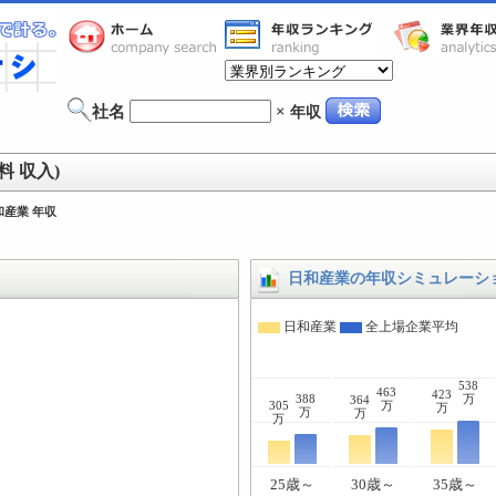
社名
×
年収
 収入)
和産業 年収
日和産業の年収シミュレーシ
日和産業
全上場企業平均
538
463
423
388
万
364
305
万
万
万
万
万
25歳～
30歳～
35歳～