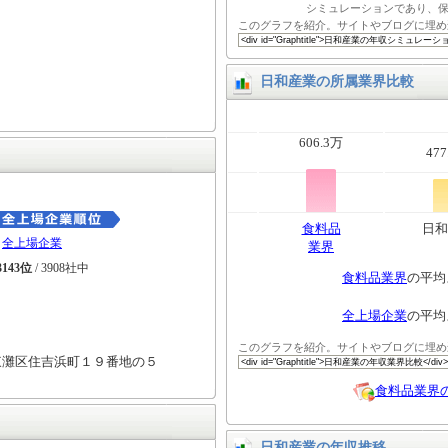
シミュレーションであり、
このグラフを紹介。サイトやブログに埋め
日和産業の所属業界比較
606.3万
477
食料品
日和
全上場企業
業界
3143位
/ 3908社中
食料品業界
の平均
全上場企業
の平均
このグラフを紹介。サイトやブログに埋め
東灘区住吉浜町１９番地の５
食料品業界
日和産業の年収推移