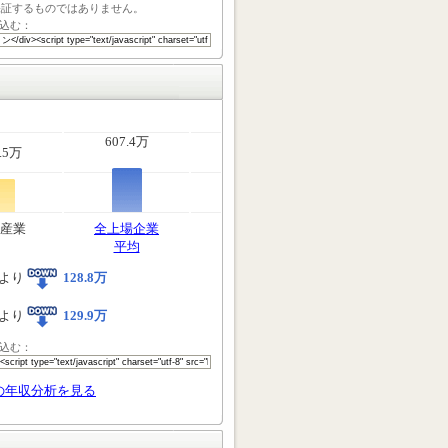
保証するものではありません。
込む：
607.4万
.5万
産業
全上場企業
平均
より
128.8万
より
129.9万
込む：
の年収分析を見る