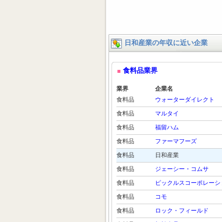
日和産業の年収に近い企業
食料品業界
業界
企業名
食料品
ウォーターダイレクト
食料品
マルタイ
食料品
福留ハム
食料品
ファーマフーズ
食料品
日和産業
食料品
ジェーシー・コムサ
食料品
ピックルスコーポレーシ
食料品
コモ
食料品
ロック・フィールド