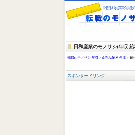
日和産業のモノサシ(年収 給料
転職のモノサシ 年収
>
食料品業界 年収
>
日
スポンサードリンク