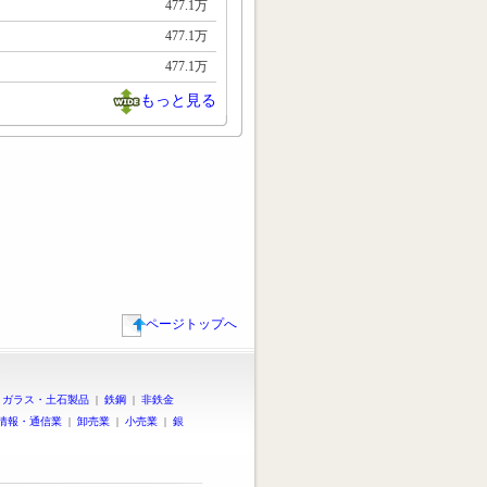
477.1万
477.1万
477.1万
もっと見る
ページトップへ
|
ガラス・土石製品
|
鉄鋼
|
非鉄金
情報・通信業
|
卸売業
|
小売業
|
銀