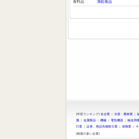
食料品
旭松食品
[年収ランキング]
全企業
|
水産・農林業
|
属
|
金属製品
|
機械
|
電気機器
|
輸送用
行業
|
証券、商品先物取引業
|
保険業
|
そ
[検索の多い企業]