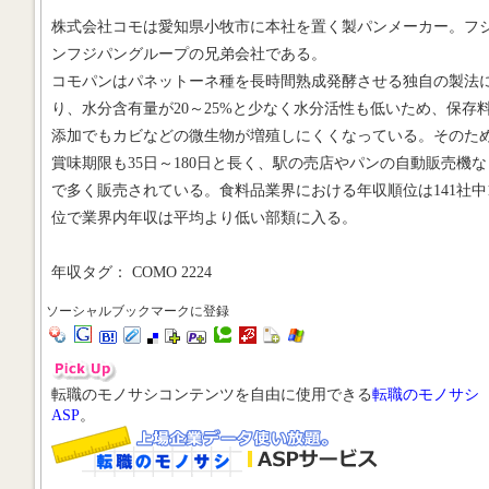
株式会社コモは愛知県小牧市に本社を置く製パンメーカー。フ
ンフジパングループの兄弟会社である。
コモパンはパネットーネ種を長時間熟成発酵させる独自の製法
り、水分含有量が20～25%と少なく水分活性も低いため、保存
添加でもカビなどの微生物が増殖しにくくなっている。そのた
賞味期限も35日～180日と長く、駅の売店やパンの自動販売機な
で多く販売されている。食料品業界における年収順位は141社中1
位で業界内年収は平均より低い部類に入る。
年収タグ： COMO 2224
ソーシャルブックマークに登録
転職のモノサシコンテンツを自由に使用できる
転職のモノサシ
ASP
。