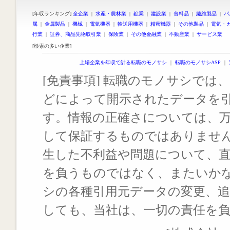
[年収ランキング]
全企業
|
水産・農林業
|
鉱業
|
建設業
|
食料品
|
繊維製品
|
パ
属
|
金属製品
|
機械
|
電気機器
|
輸送用機器
|
精密機器
|
その他製品
|
電気・
行業
|
証券、商品先物取引業
|
保険業
|
その他金融業
|
不動産業
|
サービス業
[検索の多い企業]
上場企業を年収で計る転職のモノサシ
｜
転職のモノサシASP
｜
[免責事項] 転職のモノサシでは、
どによって開示されたデータを
す。情報の正確さについては、
して保証するものではありませ
生した不利益や問題について、
を負うものではなく、またいか
シの各種引用元データの変更、
しても、当社は、一切の責任を