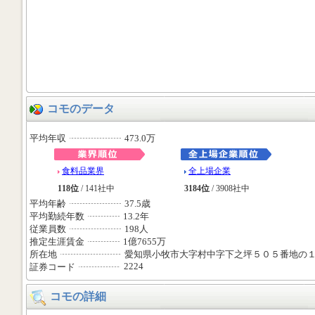
コモのデータ
平均年収
473.0万
食料品業界
全上場企業
118位
/ 141社中
3184位
/ 3908社中
平均年齢
37.5歳
平均勤続年数
13.2年
従業員数
198人
推定生涯賃金
1億7655万
所在地
愛知県小牧市大字村中字下之坪５０５番地の
2224
証券コード
コモの詳細