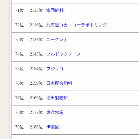
71位
2115位
協同飼料
72位
2116位
北海道コカ・コーラボトリング
73位
2124位
ユーグレナ
74位
2143位
ブルドックソース
75位
2154位
フジッコ
76位
2159位
日本配合飼料
77位
2169位
増田製粉所
78位
2172位
東洋水産
79位
2186位
伊藤園