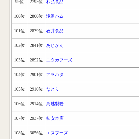
99位
2795位
和弘食品
100位
2800位
滝沢ハム
101位
2839位
石井食品
102位
2841位
あじかん
103位
2892位
ユタカフーズ
104位
2901位
アヲハタ
105位
2910位
なとり
106位
2914位
鳥越製粉
107位
2937位
柿安本店
108位
3056位
エスフーズ