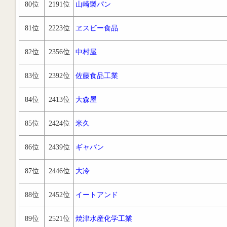
80位
2191位
山崎製パン
81位
2223位
ヱスビー食品
82位
2356位
中村屋
83位
2392位
佐藤食品工業
84位
2413位
大森屋
85位
2424位
米久
86位
2439位
ギャバン
87位
2446位
大冷
88位
2452位
イートアンド
89位
2521位
焼津水産化学工業