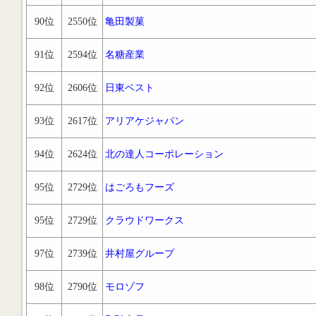
90位
2550位
亀田製菓
91位
2594位
名糖産業
92位
2606位
日東ベスト
93位
2617位
アリアケジャパン
94位
2624位
北の達人コーポレーション
95位
2729位
はごろもフーズ
95位
2729位
クラウドワークス
97位
2739位
井村屋グループ
98位
2790位
モロゾフ