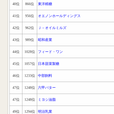
40位
866位
東洋精糖
41位
956位
オエノンホールディングス
42位
962位
Ｊ－オイルミルズ
43位
989位
昭和産業
44位
1028位
フィード・ワン
45位
1057位
日本甜菜製糖
46位
1233位
中部飼料
47位
1248位
六甲バター
47位
1248位
ミヨシ油脂
49位
1294位
明治乳業