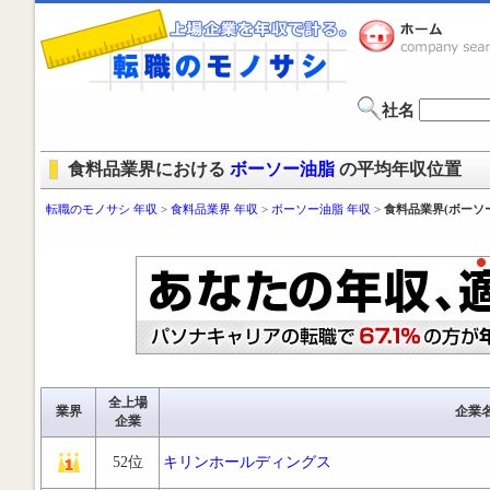
社名
食料品業界における
ボーソー油脂
の平均年収位置
転職のモノサシ 年収
>
食料品業界 年収
>
ボーソー油脂 年収
>
食料品業界(ボーソ
全上場
業界
企業
企業
52位
キリンホールディングス