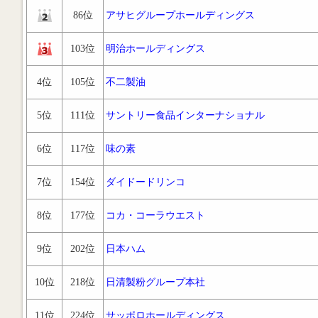
86位
アサヒグループホールディングス
103位
明治ホールディングス
4位
105位
不二製油
5位
111位
サントリー食品インターナショナル
6位
117位
味の素
7位
154位
ダイドードリンコ
8位
177位
コカ・コーラウエスト
9位
202位
日本ハム
10位
218位
日清製粉グループ本社
11位
224位
サッポロホールディングス