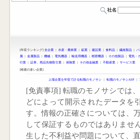
社名
[年収ランキング]
全企業
|
水産・農林業
|
鉱業
|
建設業
|
食料品
|
繊維製品
|
パ
属
|
金属製品
|
機械
|
電気機器
|
輸送用機器
|
精密機器
|
その他製品
|
電気・
行業
|
証券、商品先物取引業
|
保険業
|
その他金融業
|
不動産業
|
サービス業
[検索の多い企業]
上場企業を年収で計る転職のモノサシ
｜
転職のモノサシASP
｜
[免責事項] 転職のモノサシでは、
どによって開示されたデータを
す。情報の正確さについては、
して保証するものではありませ
生した不利益や問題について、