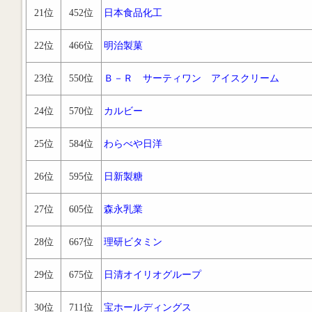
21位
452位
日本食品化工
22位
466位
明治製菓
23位
550位
Ｂ－Ｒ サーティワン アイスクリーム
24位
570位
カルビー
25位
584位
わらべや日洋
26位
595位
日新製糖
27位
605位
森永乳業
28位
667位
理研ビタミン
29位
675位
日清オイリオグループ
30位
711位
宝ホールディングス