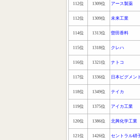
112位
1309位
アース製薬
112位
1309位
未来工業
114位
1313位
曽田香料
115位
1318位
クレハ
116位
1321位
ナトコ
117位
1336位
日本ピグメン
118位
1349位
テイカ
119位
1375位
アイカ工業
120位
1386位
北興化学工業
121位
1426位
セントラル硝