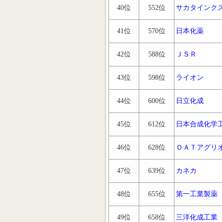
40位
552位
サカタインク
41位
570位
日本化薬
42位
588位
ＪＳＲ
43位
598位
ライオン
44位
600位
日立化成
45位
612位
日本合成化学
46位
628位
ＯＡＴアグリ
47位
639位
カネカ
48位
655位
第一工業製薬
49位
658位
三洋化成工業