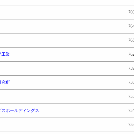
76
76
76
学工業
76
75
研究所
75
75
ビスホールディングス
75
75