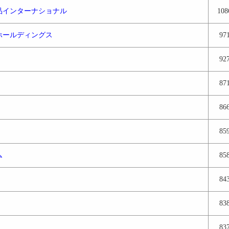
品インターナショナル
108
ホールディングス
97
92
87
86
85
ム
85
84
83
83