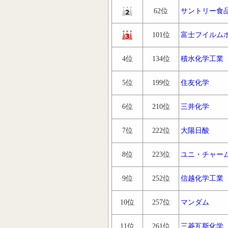
62位
サントリー食
101位
富士フイルム
4位
134位
積水化学工業
5位
199位
住友化学
6位
210位
三井化学
7位
222位
大陽日酸
8位
223位
ユニ・チャー
9位
252位
信越化学工業
10位
257位
マンダム
11位
261位
三菱瓦斯化学