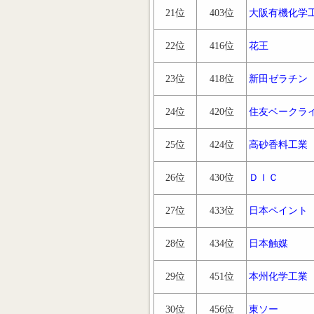
21位
403位
大阪有機化学
22位
416位
花王
23位
418位
新田ゼラチン
24位
420位
住友ベークラ
25位
424位
高砂香料工業
26位
430位
ＤＩＣ
27位
433位
日本ペイント
28位
434位
日本触媒
29位
451位
本州化学工業
30位
456位
東ソー