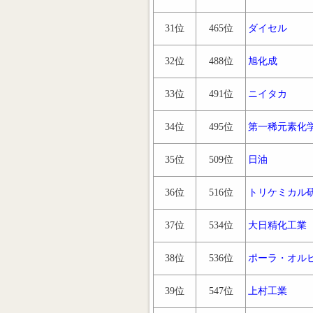
31位
465位
ダイセル
32位
488位
旭化成
33位
491位
ニイタカ
34位
495位
第一稀元素化
35位
509位
日油
36位
516位
トリケミカル
37位
534位
大日精化工業
38位
536位
ポーラ・オル
39位
547位
上村工業