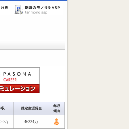
年収
年収
推定生涯賃金
傾向
0.0万
46224万