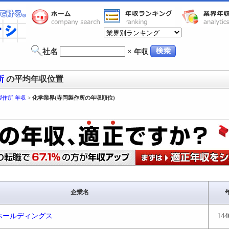
社名
×
年収
所
の平均年収位置
製作所 年収
>
化学業界(寺岡製作所の年収順位)
企業名
ホールディングス
144