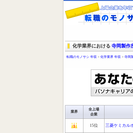
化学業界における
寺岡製作
転職のモノサシ 年収
>
化学業界 年収
>
寺岡
全上場
業界
企業
15位
三菱ケミカル