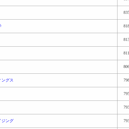
83
学
81
81
81
80
ィングス
79
79
79
イジング
79