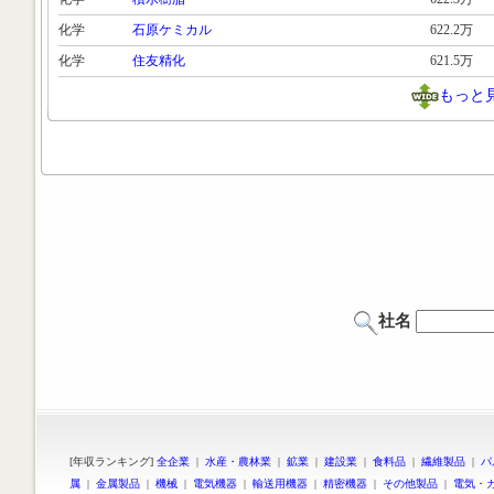
化学
石原ケミカル
622.2万
化学
住友精化
621.5万
もっと
社名
[年収ランキング]
全企業
|
水産・農林業
|
鉱業
|
建設業
|
食料品
|
繊維製品
|
パ
属
|
金属製品
|
機械
|
電気機器
|
輸送用機器
|
精密機器
|
その他製品
|
電気・