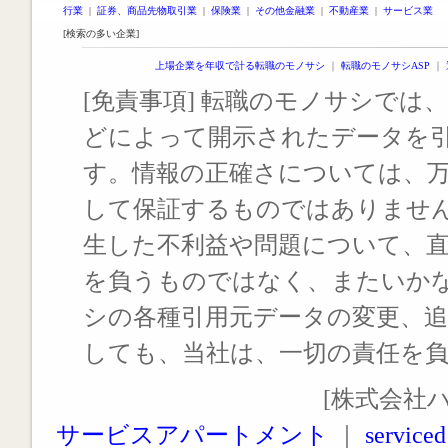
行業
|
証券、商品先物取引業
|
保険業
|
その他金融業
|
不動産業
|
サービス業
[検索の多い企業]
上場企業を年収で計る転職のモノサシ
｜
転職のモノサシASP
｜
[免責事項] 転職のモノサシでは、
どによって開示されたデータを
す。情報の正確さについては、
して保証するものではありませ
生した不利益や問題について、
を負うものではなく、またいか
シの各種引用元データの変更、
しても、当社は、一切の責任を
[株式会社
サービスアパートメント
｜
serviced