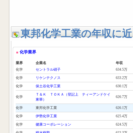
東邦化学工業の年収に近
化学業界
業界
企業名
年収
化学
セントラル硝子
634.5万
化学
リケンテクノス
633.2万
化学
保土谷化学工業
630.1万
Ｔ＆Ｋ ＴＯＫＡ（登記上 ティーアンドケイ
化学
626.7万
東華）
化学
東邦化学工業
626.1万
化学
伊勢化学工業
625.4万
化学
健康コーポレーション
624.5万
化学
積水樹脂
622.3万