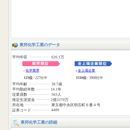
東邦化学工業のデータ
平均年収
626.1万
化学業界
全上場企業
125位
/ 227社中
1516位
/ 3908社中
平均年齢
38.7歳
平均勤続年数
16.1年
従業員数
563人
推定生涯賃金
2億3370万
所在地
東京都中央区明石町６番４号
4409
証券コード
東邦化学工業の詳細