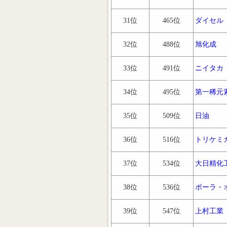
31位
465位
ダイセル
32位
488位
旭化成
33位
491位
ニイタカ
34位
495位
第一稀元
35位
509位
日油
36位
516位
トリケミ
37位
534位
大日精化
38位
536位
ポーラ・
39位
547位
上村工業