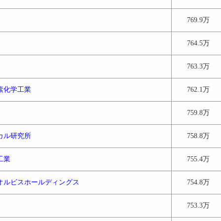
769.9万
764.5万
763.3万
素化学工業
762.1万
759.8万
カル研究所
758.8万
工業
755.4万
オルビスホールディングス
754.8万
753.3万