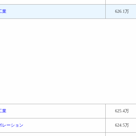
工業
626.1万
工業
625.4万
ポレーション
624.5万