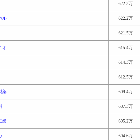
622.3万
カル
622.2万
621.5万
イオ
615.4万
614.3万
612.5万
製薬
609.4万
料
607.3万
工業
605.2万
カ
604.6万