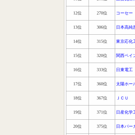
12位
270位
コーセー
13位
306位
日本高純
14位
315位
東京応化
15位
320位
関西ペイ
16位
333位
日東電工
17位
360位
太陽ホー
18位
367位
ＪＣＵ
19位
371位
日産化学
20位
375位
日本パー