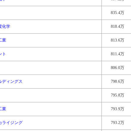
835.4万
度化学
818.4万
工業
813.6万
ント
811.4万
806.0万
ルディングス
798.6万
795.8万
工業
793.9万
カライジング
793.2万