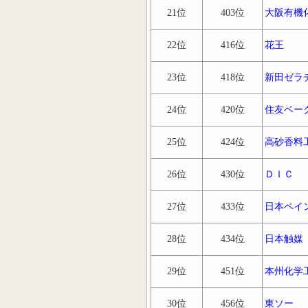
21位
403位
大阪有機
22位
416位
花王
23位
418位
新田ゼラ
24位
420位
住友ベー
25位
424位
高砂香料
26位
430位
ＤＩＣ
27位
433位
日本ペイ
28位
434位
日本触媒
29位
451位
本州化学
30位
456位
東ソー