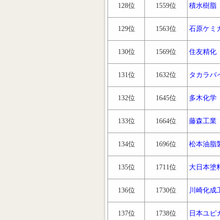
128位
1559位
積水樹脂
129位
1563位
石原ケミ
130位
1569位
住友精化
131位
1632位
タカラバ
132位
1645位
多木化学
133位
1664位
藤森工業
134位
1696位
松本油脂
135位
1711位
大日本塗
136位
1730位
川崎化成
137位
1738位
日本ユピ