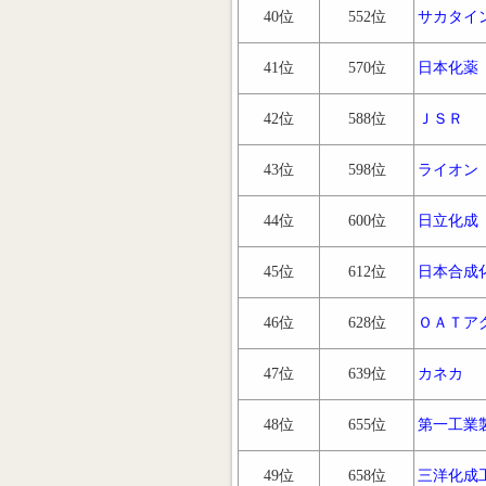
40位
552位
サカタイ
41位
570位
日本化薬
42位
588位
ＪＳＲ
43位
598位
ライオン
44位
600位
日立化成
45位
612位
日本合成
46位
628位
ＯＡＴア
47位
639位
カネカ
48位
655位
第一工業
49位
658位
三洋化成