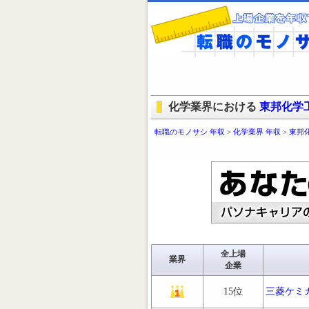
化学業界における
東邦化学
転職のモノサシ 年収
>
化学業界 年収
>
東邦
全上場
業界
企業
15位
三菱ケミ