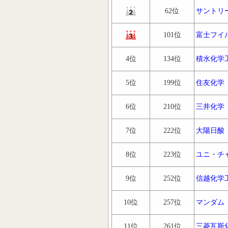
62位
サントリ
101位
富士フイ
4位
134位
積水化学
5位
199位
住友化学
6位
210位
三井化学
7位
222位
大陽日酸
8位
223位
ユニ・チ
9位
252位
信越化学
10位
257位
マンダム
11位
261位
三菱瓦斯