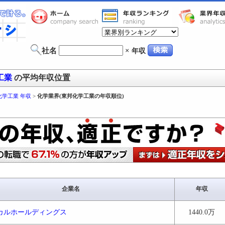
社名
×
年収
工業
の平均年収位置
化学工業 年収
>
化学業界(東邦化学工業の年収順位)
企業名
年収
カルホールディングス
1440.0万