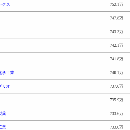
ンクス
752.1万
747.8万
743.2万
742.1万
741.8万
化学工業
740.1万
グリオ
737.6万
735.9万
製薬
733.6万
工業
733.0万