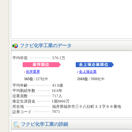
フクビ化学工業のデータ
平均年収
570.1万
化学業界
全上場企業
165位
/ 227社中
2163位
/ 3908社中
平均年齢
41.0歳
平均勤続年数
18.6年
従業員数
717人
推定生涯賃金
1億8866万
所在地
福井県福井市三十八社町３３字６６番地
7871
証券コード
フクビ化学工業の詳細