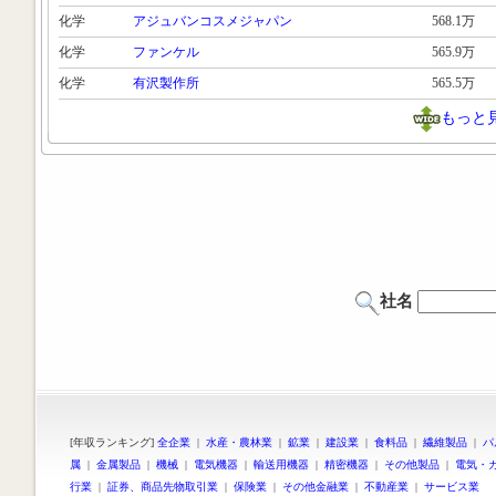
化学
アジュバンコスメジャパン
568.1万
化学
ファンケル
565.9万
化学
有沢製作所
565.5万
もっと
社名
[年収ランキング]
全企業
|
水産・農林業
|
鉱業
|
建設業
|
食料品
|
繊維製品
|
パ
属
|
金属製品
|
機械
|
電気機器
|
輸送用機器
|
精密機器
|
その他製品
|
電気・
行業
|
証券、商品先物取引業
|
保険業
|
その他金融業
|
不動産業
|
サービス業