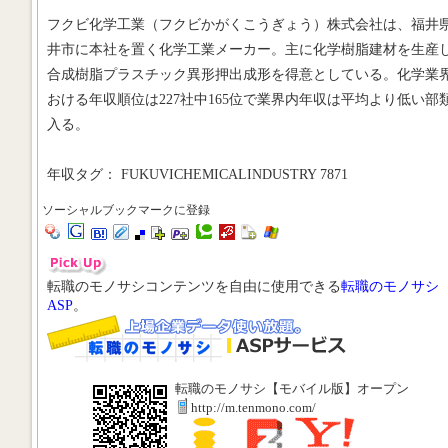
フクビ化学工業（フクビかがくこうぎょう）株式会社は、福井
井市に本社を置く化学工業メーカー。主に化学樹脂建材を生産
合成樹脂プラスチック異形押出成形を得意としている。化学業
おける年収順位は227社中165位で業界内年収は平均より低い部
入る。
年収タグ： FUKUVICHEMICALINDUSTRY 7871
ソーシャルブックマークに登録
転職のモノサシコンテンツを自由に使用できる
転職のモノサシ
ASP
。
転職のモノサシ【モバイル版】オープン
http://m.tenmono.com/