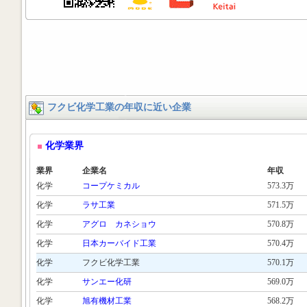
フクビ化学工業の年収に近い企業
化学業界
業界
企業名
年収
化学
コープケミカル
573.3万
化学
ラサ工業
571.5万
化学
アグロ カネショウ
570.8万
化学
日本カーバイド工業
570.4万
化学
フクビ化学工業
570.1万
化学
サンエー化研
569.0万
化学
旭有機材工業
568.2万