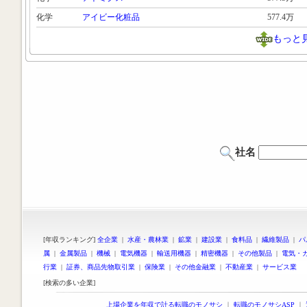
化学
アイビー化粧品
577.4万
もっと
社名
[年収ランキング]
全企業
|
水産・農林業
|
鉱業
|
建設業
|
食料品
|
繊維製品
|
パ
属
|
金属製品
|
機械
|
電気機器
|
輸送用機器
|
精密機器
|
その他製品
|
電気・
行業
|
証券、商品先物取引業
|
保険業
|
その他金融業
|
不動産業
|
サービス業
[検索の多い企業]
上場企業を年収で計る転職のモノサシ
｜
転職のモノサシASP
｜