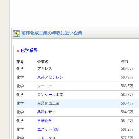
前澤化成工業の年収に近い企業
化学業界
業界
企業名
年収
化学
アキレス
589.9万
化学
東邦アセチレン
588.9万
化学
ジーニー
588.5万
化学
ロンシール工業
586.7万
化学
前澤化成工業
585.4万
化学
共和レザー
584.9万
化学
日華化学
584.5万
化学
エスケー化研
581.2万
化学
アトミクス
577.5万