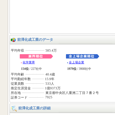
前澤化成工業のデータ
平均年収
585.4万
化学業界
全上場企業
154位
/ 227社中
1979位
/ 3908社中
平均年齢
40.4歳
平均勤続年数
15.9年
従業員数
533人
推定生涯賃金
1億9373万
所在地
東京都中央区八重洲二丁目７番２号
7925
証券コード
前澤化成工業の詳細