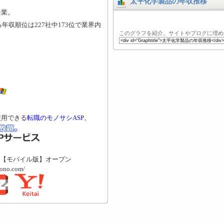
太平化学製品の年収推移
企業。
年収順位は227社中173位で業界内
このグラフを紹介。サイトやブログに埋め
使用できる
転職のモノサシASP
。
【モバイル版】オープン
mono.com/