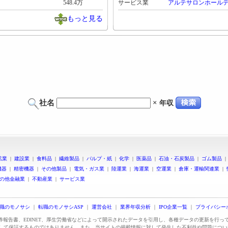
548.4万
サービス業
アルテサロンホール
もっと見る
社名
×
年収
鉱業
|
建設業
|
食料品
|
繊維製品
|
パルプ・紙
|
化学
|
医薬品
|
石油・石炭製品
|
ゴム製品
機器
|
精密機器
|
その他製品
|
電気・ガス業
|
陸運業
|
海運業
|
空運業
|
倉庫・運輸関連業
|
の他金融業
|
不動産業
|
サービス業
職のモノサシ
｜
転職のモノサシASP
｜
運営会社
｜
業界年収分析
｜
IPO企業一覧
｜
プライバシー
証券報告書、EDINET、厚生労働省などによって開示されたデータを引用し、各種データの更新を行
して保証するものではありません。また、当サイトの掲載情報に対して発生した不利益や問題につい