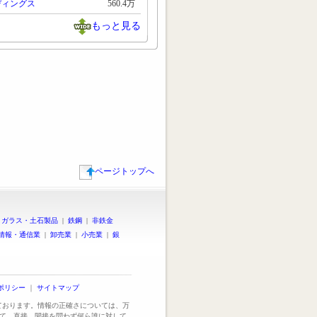
ディングス
560.4万
もっと見る
ページトップへ
|
ガラス・土石製品
|
鉄鋼
|
非鉄金
情報・通信業
|
卸売業
|
小売業
|
銀
ポリシー
｜
サイトマップ
っております。情報の正確さについては、万
て、直接、間接を問わず何ら誰に対して