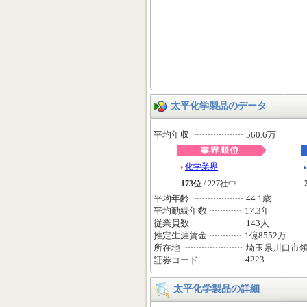
太平化学製品のデータ
平均年収
560.6万
化学業界
173位
/ 227社中
平均年齢
44.1歳
平均勤続年数
17.3年
従業員数
143人
推定生涯賃金
1億8552万
所在地
埼玉県川口市領
4223
証券コード
太平化学製品の詳細