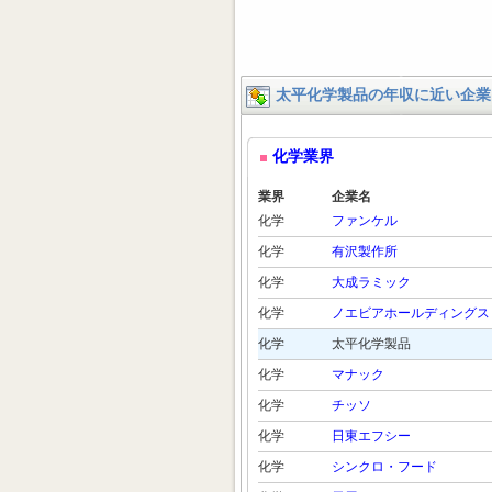
太平化学製品の年収に近い企業
化学業界
業界
企業名
化学
ファンケル
化学
有沢製作所
化学
大成ラミック
化学
ノエビアホールディングス
化学
太平化学製品
化学
マナック
化学
チッソ
化学
日東エフシー
化学
シンクロ・フード