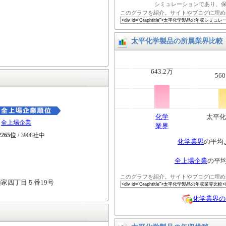
シミュレーションであり、
このグラフを紹介。サイトやブログに埋め
太平化学製品の所属業界比較
643.2万
560
化学
太平化
全上場企業
業界
2265位
/ 3908社中
化学業界
の平均
全上場企業
の平
このグラフを紹介。サイトやブログに埋め
家四丁目５番19号
化学業界の