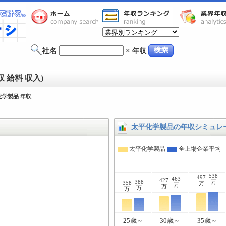
社名
×
年収
 給料 収入)
化学製品 年収
太平化学製品の年収シミュレ
太平化学製品
全上場企業平均
538
497
463
427
388
万
358
万
万
万
万
万
25歳～
30歳～
35歳～