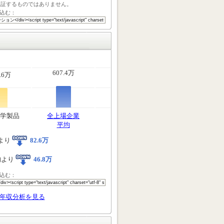
保証するものではありません。
込む：
607.4万
.6万
学製品
全上場企業
平均
より
82.6万
均より
46.8万
込む：
年収分析を見る