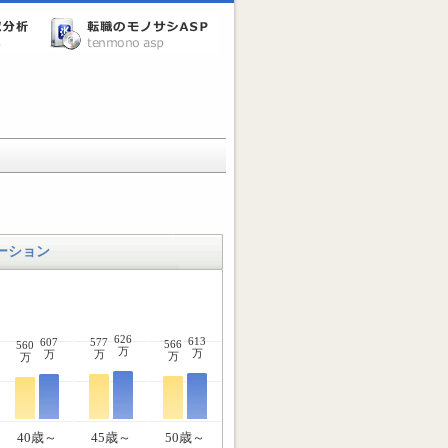
ーション
626
613
607
577
566
560
万
万
万
万
万
万
40歳～
45歳～
50歳～