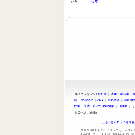
化学
天馬
[年収ランキング]
全企業
|
水産・農林業
|
属
|
金属製品
|
機械
|
電気機器
|
輸送用
行業
|
証券、商品先物取引業
|
保険業
|
そ
[検索の多い企業]
上場企業を年収で計る転
[免責事項] 転職のモノサシでは、有価
全を期しておりますが、情報の全てに関