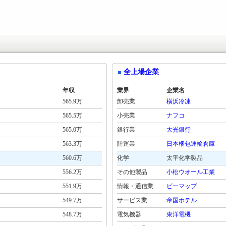
全上場企業
年収
業界
企業名
565.9万
卸売業
横浜冷凍
565.5万
小売業
ナフコ
565.0万
銀行業
大光銀行
563.3万
陸運業
日本梱包運輸倉庫
560.6万
化学
太平化学製品
556.2万
その他製品
小松ウオール工業
551.9万
情報・通信業
ビーマップ
549.7万
サービス業
帝国ホテル
548.7万
電気機器
東洋電機