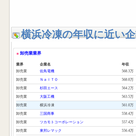
横浜冷凍の年収に近い企
卸売業業界
業界
企業名
年収
卸売業
佐鳥電機
568.3万
卸売業
ＮａＩＴＯ
568.0万
卸売業
杉田エース
564.2万
卸売業
大阪工機
563.5万
卸売業
横浜冷凍
561.0万
卸売業
三国商事
558.4万
卸売業
ツカモトコーポレーション
557.4万
卸売業
東邦レマック
556.4万