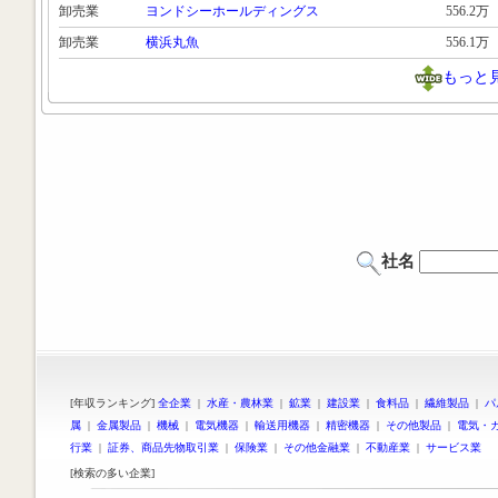
卸売業
ヨンドシーホールディングス
556.2万
卸売業
横浜丸魚
556.1万
もっと
社名
[年収ランキング]
全企業
|
水産・農林業
|
鉱業
|
建設業
|
食料品
|
繊維製品
|
パ
属
|
金属製品
|
機械
|
電気機器
|
輸送用機器
|
精密機器
|
その他製品
|
電気・
行業
|
証券、商品先物取引業
|
保険業
|
その他金融業
|
不動産業
|
サービス業
[検索の多い企業]