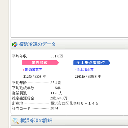
横浜冷凍のデータ
平均年収
561.0万
卸売業業界
全上場企業
212位
/ 355社中
2261位
/ 3908社中
平均年齢
35.4歳
平均勤続年数
11.6年
従業員数
1120人
推定生涯賃金
2億0940万
所在地
横浜市西区花咲町６－１４５
2874
証券コード
横浜冷凍の詳細