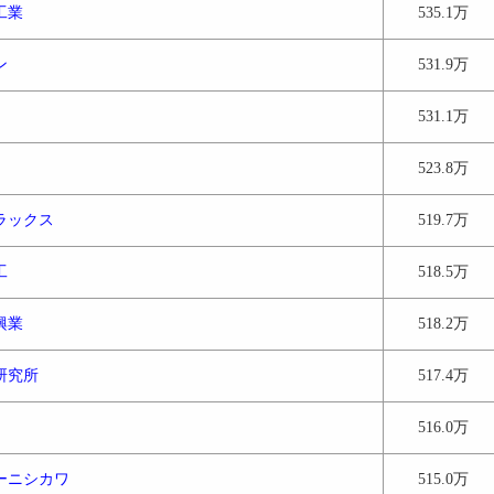
工業
535.1万
ン
531.9万
531.1万
523.8万
ラックス
519.7万
工
518.5万
興業
518.2万
研究所
517.4万
516.0万
ーニシカワ
515.0万