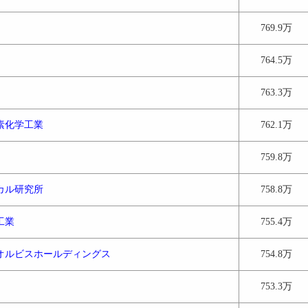
769.9万
764.5万
763.3万
素化学工業
762.1万
759.8万
カル研究所
758.8万
工業
755.4万
オルビスホールディングス
754.8万
753.3万