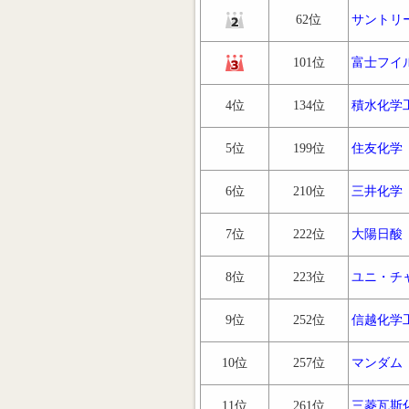
62位
サントリ
101位
富士フイ
4位
134位
積水化学
5位
199位
住友化学
6位
210位
三井化学
7位
222位
大陽日酸
8位
223位
ユニ・チ
9位
252位
信越化学
10位
257位
マンダム
11位
261位
三菱瓦斯