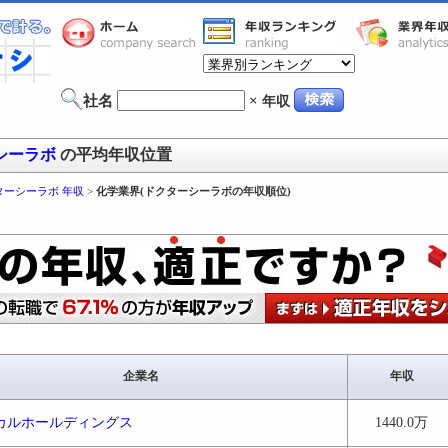
社名
×
年収
シーラボ
の平均年収位置
ターシーラボ 年収
>
化学業界(ドクターシーラボの年収順位)
企業名
年収
カルホールディングス
1440.0万