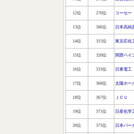
12位
270位
コーセー
13位
306位
日本高純
14位
315位
東京応化
15位
320位
関西ペイ
16位
333位
日東電工
17位
360位
太陽ホー
18位
367位
ＪＣＵ
19位
371位
日産化学
20位
375位
日本パー