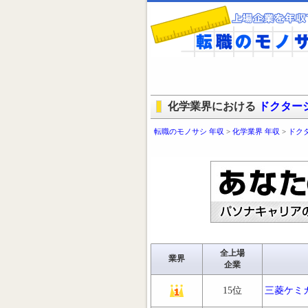
化学業界における
ドクター
転職のモノサシ 年収
>
化学業界 年収
>
ドク
全上場
業界
企業
15位
三菱ケミ