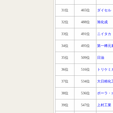
31位
465位
ダイセル
32位
488位
旭化成
33位
491位
ニイタカ
34位
495位
第一稀元
35位
509位
日油
36位
516位
トリケミ
37位
534位
大日精化
38位
536位
ポーラ・
39位
547位
上村工業