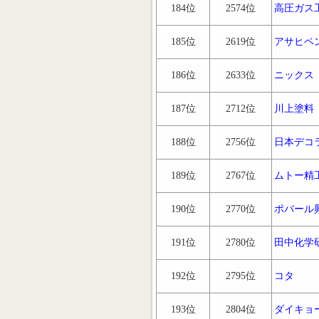
184位
2574位
高圧ガス
185位
2619位
アサヒペ
186位
2633位
ニックス
187位
2712位
川上塗料
188位
2756位
日本デコ
189位
2767位
ムトー精
190位
2770位
ポバール
191位
2780位
田中化学
192位
2795位
コタ
193位
2804位
ダイキョ