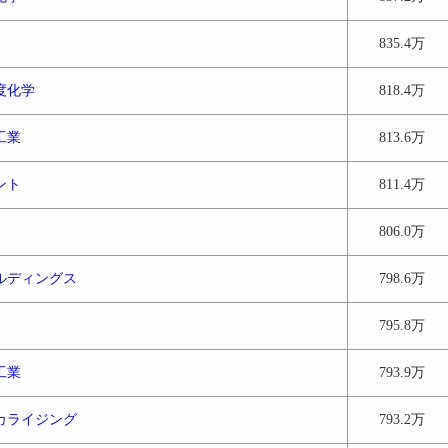
835.4万
度化学
818.4万
工業
813.6万
ント
811.4万
806.0万
ルディングス
798.6万
795.8万
工業
793.9万
カライジング
793.2万