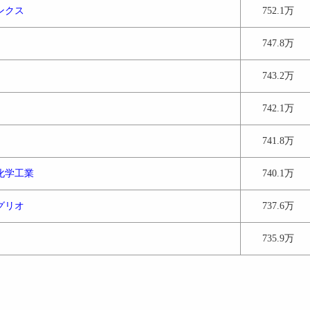
ンクス
752.1万
747.8万
743.2万
742.1万
741.8万
化学工業
740.1万
グリオ
737.6万
735.9万