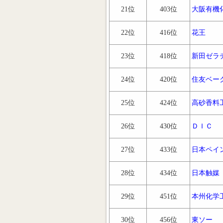
21位
403位
大阪有機
22位
416位
花王
23位
418位
新田ゼラ
24位
420位
住友ベー
25位
424位
高砂香料
26位
430位
ＤＩＣ
27位
433位
日本ペイ
28位
434位
日本触媒
29位
451位
本州化学
30位
456位
東ソー