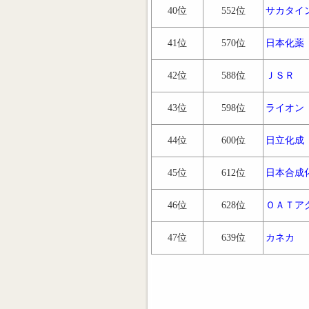
40位
552位
サカタイ
41位
570位
日本化薬
42位
588位
ＪＳＲ
43位
598位
ライオン
44位
600位
日立化成
45位
612位
日本合成
46位
628位
ＯＡＴア
47位
639位
カネカ