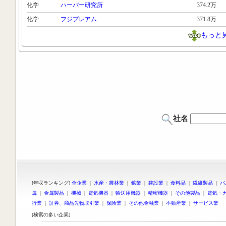
化学
ハーバー研究所
374.2万
化学
フジプレアム
371.8万
もっと
社名
[年収ランキング]
全企業
|
水産・農林業
|
鉱業
|
建設業
|
食料品
|
繊維製品
|
パ
属
|
金属製品
|
機械
|
電気機器
|
輸送用機器
|
精密機器
|
その他製品
|
電気・
行業
|
証券、商品先物取引業
|
保険業
|
その他金融業
|
不動産業
|
サービス業
[検索の多い企業]