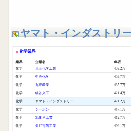
ヤマト・インダストリ
化学業界
業界
企業名
年収
化学
児玉化学工業
459.2万
化学
中央化学
452.7万
化学
丸東産業
435.7万
化学
細谷火工
421.4万
化学
ヤマト・インダストリー
421.2万
化学
シーボン
417.1万
化学
旭化学工業
412.7万
化学
天昇電気工業
406.1万