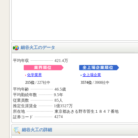
細谷火工のデータ
平均年収
421.4万
化学業界
全上場企業
215位
/ 227社中
3574位
/ 3908社中
平均年齢
46.5歳
平均勤続年数
9.5年
従業員数
85人
推定生涯賃金
1億3527万
所在地
東京都あきる野市菅生１８４７番地
4274
証券コード
細谷火工の詳細