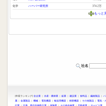
化学
ハーバー研究所
374.2万
もっと
社名
[年収ランキング]
全企業
|
水産・農林業
|
鉱業
|
建設業
|
食料品
|
繊維製品
|
パ
属
|
金属製品
|
機械
|
電気機器
|
輸送用機器
|
精密機器
|
その他製品
|
電気・
行業
|
証券、商品先物取引業
|
保険業
|
その他金融業
|
不動産業
|
サービス業