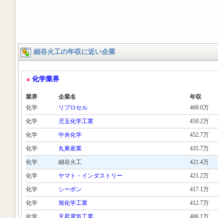
細谷火工の年収に近い企業
化学業界
業界
企業名
年収
化学
リプロセル
469.0万
化学
児玉化学工業
459.2万
化学
中央化学
452.7万
化学
丸東産業
435.7万
化学
細谷火工
421.4万
化学
ヤマト・インダストリー
421.2万
化学
シーボン
417.1万
化学
旭化学工業
412.7万
化学
天昇電気工業
406.1万