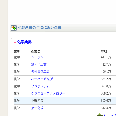
小野産業の年収に近い企業
化学業界
業界
企業名
年収
化学
シーボン
417.1万
化学
旭化学工業
412.7万
化学
天昇電気工業
406.1万
化学
ハーバー研究所
374.2万
化学
フジプレアム
371.8万
化学
クラスターテクノロジー
368.2万
化学
小野産業
365.6万
化学
第一化成
312.5万