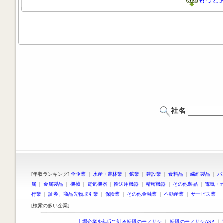
もっと
社名
[年収ランキング]
全企業
|
水産・農林業
|
鉱業
|
建設業
|
食料品
|
繊維製品
|
パ
属
|
金属製品
|
機械
|
電気機器
|
輸送用機器
|
精密機器
|
その他製品
|
電気・
行業
|
証券、商品先物取引業
|
保険業
|
その他金融業
|
不動産業
|
サービス業
[検索の多い企業]
上場企業を年収で計る転職のモノサシ
｜
転職のモノサシASP
｜