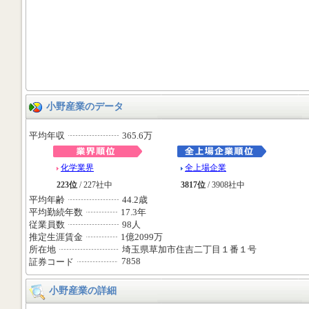
小野産業のデータ
平均年収
365.6万
化学業界
全上場企業
223位
/ 227社中
3817位
/ 3908社中
平均年齢
44.2歳
平均勤続年数
17.3年
従業員数
98人
推定生涯賃金
1億2099万
所在地
埼玉県草加市住吉二丁目１番１号
7858
証券コード
小野産業の詳細