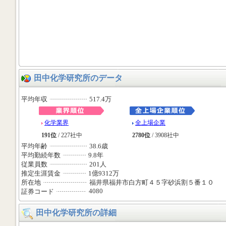
田中化学研究所のデータ
平均年収
517.4万
化学業界
全上場企業
191位
/ 227社中
2780位
/ 3908社中
平均年齢
38.6歳
平均勤続年数
9.8年
従業員数
201人
推定生涯賃金
1億9312万
所在地
福井県福井市白方町４５字砂浜割５番１０
4080
証券コード
田中化学研究所の詳細