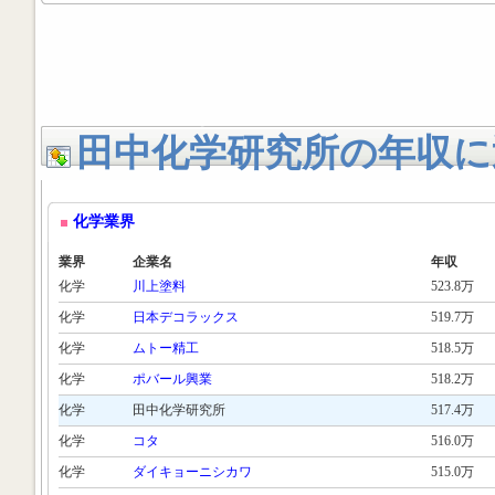
田中化学研究所の年収に
化学業界
業界
企業名
年収
化学
川上塗料
523.8万
化学
日本デコラックス
519.7万
化学
ムトー精工
518.5万
化学
ポバール興業
518.2万
化学
田中化学研究所
517.4万
化学
コタ
516.0万
化学
ダイキョーニシカワ
515.0万