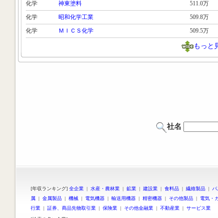
化学
神東塗料
511.0万
化学
昭和化学工業
509.8万
化学
ＭＩＣＳ化学
509.5万
もっと
社名
[年収ランキング]
全企業
|
水産・農林業
|
鉱業
|
建設業
|
食料品
|
繊維製品
|
パ
属
|
金属製品
|
機械
|
電気機器
|
輸送用機器
|
精密機器
|
その他製品
|
電気・
行業
|
証券、商品先物取引業
|
保険業
|
その他金融業
|
不動産業
|
サービス業