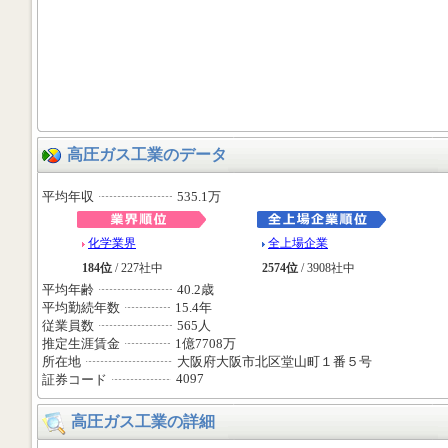
高圧ガス工業のデータ
平均年収
535.1万
化学業界
全上場企業
184位
/ 227社中
2574位
/ 3908社中
平均年齢
40.2歳
平均勤続年数
15.4年
従業員数
565人
推定生涯賃金
1億7708万
所在地
大阪府大阪市北区堂山町１番５号
4097
証券コード
高圧ガス工業の詳細