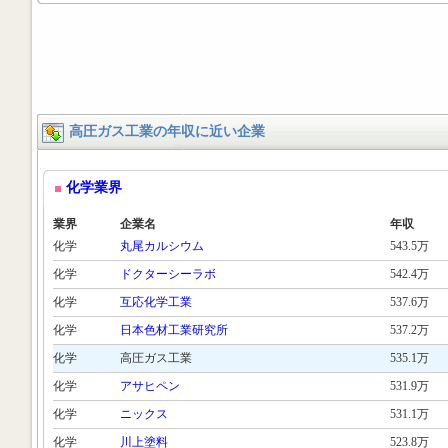
高圧ガス工業の年収に近い企業
化学業界
業界
企業名
年収
化学
丸尾カルシウム
543.5万
化学
ドクターシーラボ
542.4万
化学
互応化学工業
537.6万
化学
日本色材工業研究所
537.2万
化学
高圧ガス工業
535.1万
化学
アサヒペン
531.9万
化学
ニックス
531.1万
化学
川上塗料
523.8万