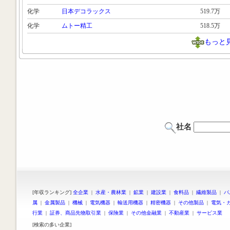
化学
日本デコラックス
519.7万
化学
ムトー精工
518.5万
もっと
社名
[年収ランキング]
全企業
|
水産・農林業
|
鉱業
|
建設業
|
食料品
|
繊維製品
|
パ
属
|
金属製品
|
機械
|
電気機器
|
輸送用機器
|
精密機器
|
その他製品
|
電気・
行業
|
証券、商品先物取引業
|
保険業
|
その他金融業
|
不動産業
|
サービス業
[検索の多い企業]