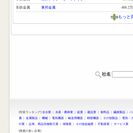
非鉄金属
東邦金属
466.2万
もっと
社名
[年収ランキング]
全企業
|
水産・農林業
|
鉱業
|
建設業
|
食料品
|
繊維製品
|
パ
属
|
金属製品
|
機械
|
電気機器
|
輸送用機器
|
精密機器
|
その他製品
|
電気・
行業
|
証券、商品先物取引業
|
保険業
|
その他金融業
|
不動産業
|
サービス業
[検索の多い企業]