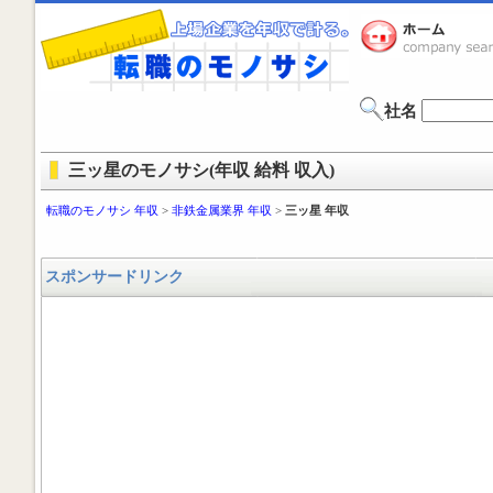
社名
三ッ星のモノサシ(年収 給料 収入)
転職のモノサシ 年収
>
非鉄金属業界 年収
>
三ッ星 年収
スポンサードリンク