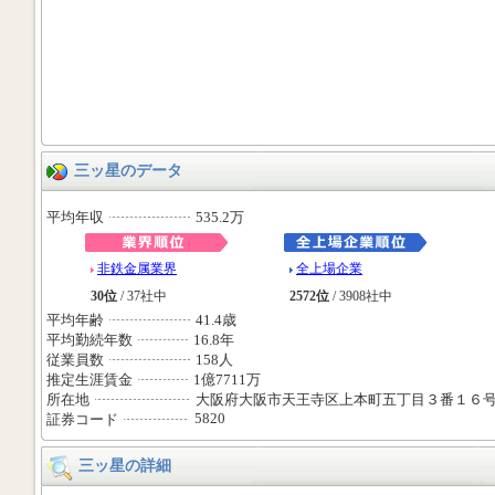
三ッ星のデータ
平均年収
535.2万
非鉄金属業界
全上場企業
30位
/ 37社中
2572位
/ 3908社中
平均年齢
41.4歳
平均勤続年数
16.8年
従業員数
158人
推定生涯賃金
1億7711万
所在地
大阪府大阪市天王寺区上本町五丁目３番１６
5820
証券コード
三ッ星の詳細