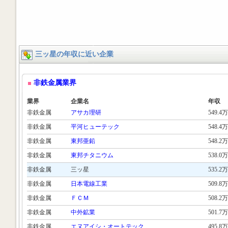
三ッ星の年収に近い企業
非鉄金属業界
業界
企業名
年収
非鉄金属
アサカ理研
549.4万
非鉄金属
平河ヒューテック
548.4万
非鉄金属
東邦亜鉛
548.2万
非鉄金属
東邦チタニウム
538.0万
非鉄金属
三ッ星
535.2万
非鉄金属
日本電線工業
509.8万
非鉄金属
ＦＣＭ
508.2万
非鉄金属
中外鉱業
501.7万
非鉄金属
エヌアイシ・オートテック
495.8万