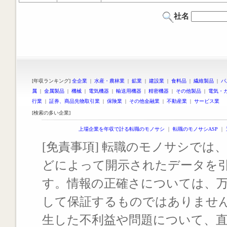
社名
[年収ランキング]
全企業
|
水産・農林業
|
鉱業
|
建設業
|
食料品
|
繊維製品
|
パ
属
|
金属製品
|
機械
|
電気機器
|
輸送用機器
|
精密機器
|
その他製品
|
電気・
行業
|
証券、商品先物取引業
|
保険業
|
その他金融業
|
不動産業
|
サービス業
[検索の多い企業]
上場企業を年収で計る転職のモノサシ
｜
転職のモノサシASP
｜
[免責事項] 転職のモノサシでは、
どによって開示されたデータを
す。情報の正確さについては、
して保証するものではありませ
生した不利益や問題について、