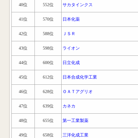
40位
552位
サカタインクス
41位
570位
日本化薬
42位
588位
ＪＳＲ
43位
598位
ライオン
44位
600位
日立化成
45位
612位
日本合成化学工業
46位
628位
ＯＡＴアグリオ
47位
639位
カネカ
48位
655位
第一工業製薬
49位
658位
三洋化成工業