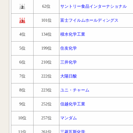
62位
サントリー食品インターナショナル
101位
富士フイルムホールディングス
4位
134位
積水化学工業
5位
199位
住友化学
6位
210位
三井化学
7位
222位
大陽日酸
8位
223位
ユニ・チャーム
9位
252位
信越化学工業
10位
257位
マンダム
11位
261位
三菱瓦斯化学