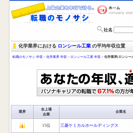
社名
化学業界における
ロンシール工業
の平均年収位置
転職のモノサシ 年収
>
化学業界 年収
>
ロンシール工業 年収
>
化学業界(ロンシー
全上場
業界
企業名
企業
15位
三菱ケミカルホールディングス