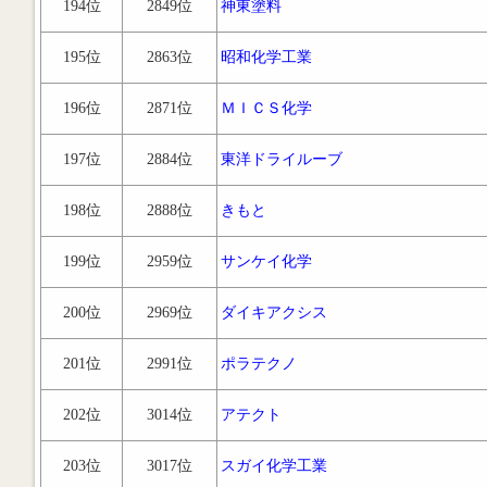
194位
2849位
神東塗料
195位
2863位
昭和化学工業
196位
2871位
ＭＩＣＳ化学
197位
2884位
東洋ドライルーブ
198位
2888位
きもと
199位
2959位
サンケイ化学
200位
2969位
ダイキアクシス
201位
2991位
ポラテクノ
202位
3014位
アテクト
203位
3017位
スガイ化学工業