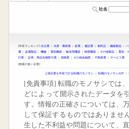
社名
[年収ランキング]
全企業
|
水産・農林業
|
鉱業
|
建設業
|
食料品
|
繊維製品
|
パ
属
|
金属製品
|
機械
|
電気機器
|
輸送用機器
|
精密機器
|
その他製品
|
電気・
行業
|
証券、商品先物取引業
|
保険業
|
その他金融業
|
不動産業
|
サービス業
[検索の多い企業]
上場企業を年収で計る転職のモノサシ
｜
転職のモノサシASP
｜
[免責事項] 転職のモノサシでは、
どによって開示されたデータを
す。情報の正確さについては、
して保証するものではありませ
生した不利益や問題について、