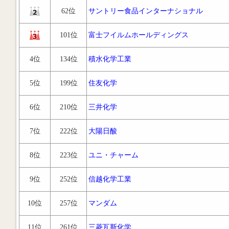
62位
サントリー食品インターナショナル
101位
富士フイルムホールディングス
4位
134位
積水化学工業
5位
199位
住友化学
6位
210位
三井化学
7位
222位
大陽日酸
8位
223位
ユニ・チャーム
9位
252位
信越化学工業
10位
257位
マンダム
11位
261位
三菱瓦斯化学