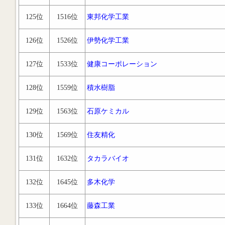
125位
1516位
東邦化学工業
126位
1526位
伊勢化学工業
127位
1533位
健康コーポレーション
128位
1559位
積水樹脂
129位
1563位
石原ケミカル
130位
1569位
住友精化
131位
1632位
タカラバイオ
132位
1645位
多木化学
133位
1664位
藤森工業