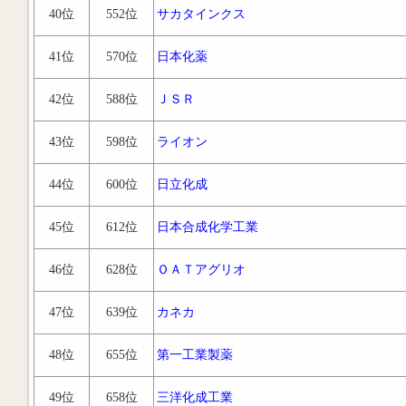
40位
552位
サカタインクス
41位
570位
日本化薬
42位
588位
ＪＳＲ
43位
598位
ライオン
44位
600位
日立化成
45位
612位
日本合成化学工業
46位
628位
ＯＡＴアグリオ
47位
639位
カネカ
48位
655位
第一工業製薬
49位
658位
三洋化成工業