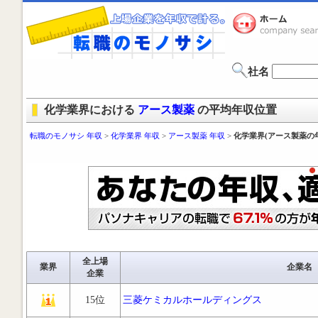
社名
化学業界における
アース製薬
の平均年収位置
転職のモノサシ 年収
>
化学業界 年収
>
アース製薬 年収
>
化学業界(アース製薬の
全上場
業界
企業名
企業
15位
三菱ケミカルホールディングス