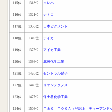
115位
1318位
クレハ
116位
1321位
ナトコ
117位
1336位
日本ピグメント
118位
1349位
テイカ
119位
1375位
アイカ工業
120位
1386位
北興化学工業
121位
1426位
セントラル硝子
122位
1440位
リケンテクノス
123位
1477位
保土谷化学工業
124位
1508位
Ｔ＆Ｋ ＴＯＫＡ（登記上 ティーアンド