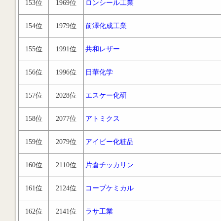
153位
1969位
ロンシール工業
154位
1979位
前澤化成工業
155位
1991位
共和レザー
156位
1996位
日華化学
157位
2028位
エスケー化研
158位
2077位
アトミクス
159位
2079位
アイビー化粧品
160位
2110位
片倉チッカリン
161位
2124位
コープケミカル
162位
2141位
ラサ工業