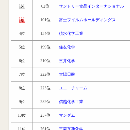
62位
サントリー食品インターナショナル
101位
富士フイルムホールディングス
4位
134位
積水化学工業
5位
199位
住友化学
6位
210位
三井化学
7位
222位
大陽日酸
8位
223位
ユニ・チャーム
9位
252位
信越化学工業
10位
257位
マンダム
11位
261位
三菱瓦斯化学