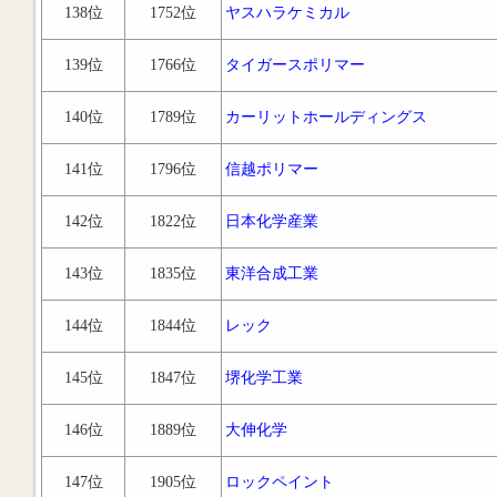
138位
1752位
ヤスハラケミカル
139位
1766位
タイガースポリマー
140位
1789位
カーリットホールディングス
141位
1796位
信越ポリマー
142位
1822位
日本化学産業
143位
1835位
東洋合成工業
144位
1844位
レック
145位
1847位
堺化学工業
146位
1889位
大伸化学
147位
1905位
ロックペイント