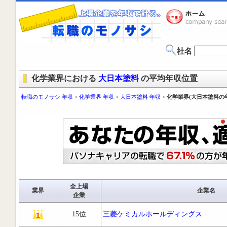
社名
化学業界における
大日本塗料
の平均年収位置
転職のモノサシ 年収
>
化学業界 年収
>
大日本塗料 年収
>
化学業界(大日本塗料の
全上場
業界
企業名
企業
15位
三菱ケミカルホールディングス