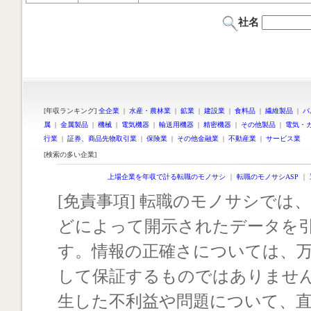
社名
[年収ランキング]
全企業
|
水産・農林業
|
鉱業
|
建設業
|
食料品
|
繊維製品
|
パ
属
|
金属製品
|
機械
|
電気機器
|
輸送用機器
|
精密機器
|
その他製品
|
電気・
行業
|
証券、商品先物取引業
|
保険業
|
その他金融業
|
不動産業
|
サービス業
[検索の多い企業]
上場企業を年収で計る転職のモノサシ
｜
転職のモノサシASP
｜
[免責事項] 転職のモノサシでは、
どによって開示されたデータを
す。情報の正確さについては、
して保証するものではありませ
生した不利益や問題について、