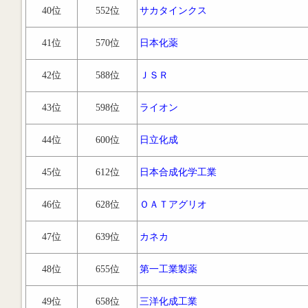
40位
552位
サカタインクス
41位
570位
日本化薬
42位
588位
ＪＳＲ
43位
598位
ライオン
44位
600位
日立化成
45位
612位
日本合成化学工業
46位
628位
ＯＡＴアグリオ
47位
639位
カネカ
48位
655位
第一工業製薬
49位
658位
三洋化成工業