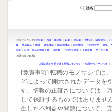
社名
[年収ランキング]
全企業
|
水産・農林業
|
鉱業
|
建設業
|
食料品
|
繊維製品
|
パ
属
|
金属製品
|
機械
|
電気機器
|
輸送用機器
|
精密機器
|
その他製品
|
電気・
行業
|
証券、商品先物取引業
|
保険業
|
その他金融業
|
不動産業
|
サービス業
[検索の多い企業]
上場企業を年収で計る転職のモノサシ
｜
転職のモノサシASP
｜
[免責事項] 転職のモノサシでは、
どによって開示されたデータを
す。情報の正確さについては、
して保証するものではありませ
生した不利益や問題について、