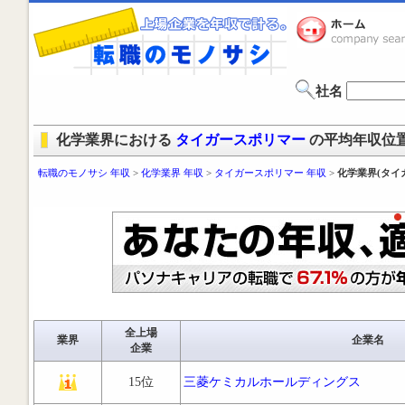
社名
化学業界における
タイガースポリマー
の平均年収位
転職のモノサシ 年収
>
化学業界 年収
>
タイガースポリマー 年収
>
化学業界(タイ
全上場
業界
企業名
企業
15位
三菱ケミカルホールディングス