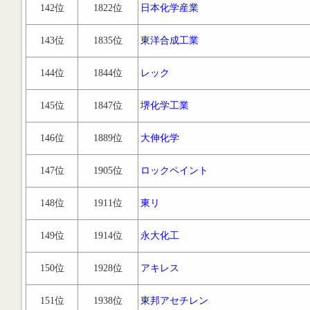
142位
1822位
日本化学産業
143位
1835位
東洋合成工業
144位
1844位
レック
145位
1847位
堺化学工業
146位
1889位
大伸化学
147位
1905位
ロックペイント
148位
1911位
東リ
149位
1914位
永大化工
150位
1928位
アキレス
151位
1938位
東邦アセチレン