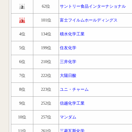
62位
サントリー食品インターナショナル
101位
富士フイルムホールディングス
4位
134位
積水化学工業
5位
199位
住友化学
6位
210位
三井化学
7位
222位
大陽日酸
8位
223位
ユニ・チャーム
9位
252位
信越化学工業
10位
257位
マンダム
11位
261位
三菱瓦斯化学