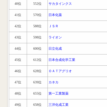
40位
552位
サカタインクス
41位
570位
日本化薬
42位
588位
ＪＳＲ
43位
598位
ライオン
44位
600位
日立化成
45位
612位
日本合成化学工業
46位
628位
ＯＡＴアグリオ
47位
639位
カネカ
48位
655位
第一工業製薬
49位
658位
三洋化成工業