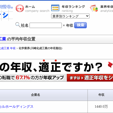
社名
×
年収
工業
の平均年収位置
化成工業 年収
>
化学業界(川崎化成工業の年収順位)
企業名
年収
カルホールディングス
1440.0万