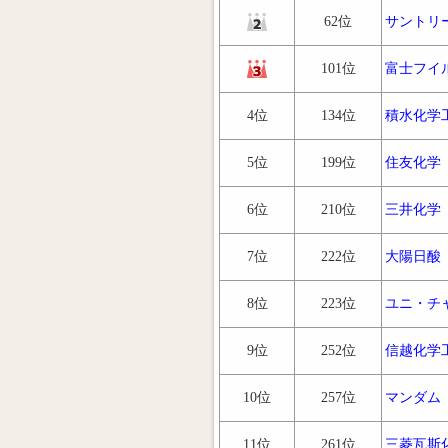
62位
サントリ
101位
富士フイ
4位
134位
積水化学
5位
199位
住友化学
6位
210位
三井化学
7位
222位
大陽日酸
8位
223位
ユニ・チ
9位
252位
信越化学
10位
257位
マンダム
11位
261位
三菱瓦斯