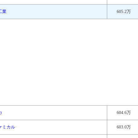
工業
605.2万
カ
604.6万
ケミカル
603.0万