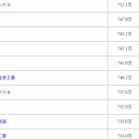
ンクス
752.1万
747.8万
743.2万
742.1万
741.8万
化学工業
740.1万
グリオ
737.6万
735.9万
製薬
733.6万
工業
733.0万