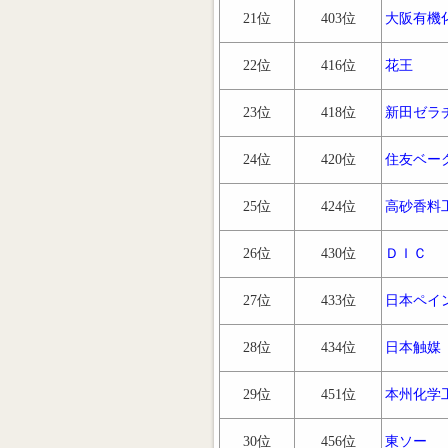
21位
403位
大阪有機
22位
416位
花王
23位
418位
新田ゼラ
24位
420位
住友ベー
25位
424位
高砂香料
26位
430位
ＤＩＣ
27位
433位
日本ペイ
28位
434位
日本触媒
29位
451位
本州化学
30位
456位
東ソー