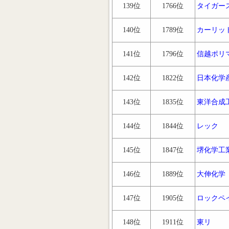
139位
1766位
タイガー
140位
1789位
カーリッ
141位
1796位
信越ポリ
142位
1822位
日本化学
143位
1835位
東洋合成
144位
1844位
レック
145位
1847位
堺化学工
146位
1889位
大伸化学
147位
1905位
ロックペ
148位
1911位
東リ