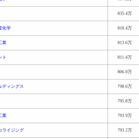
835.4万
度化学
818.4万
工業
813.6万
ント
811.4万
806.0万
ルディングス
798.6万
795.8万
工業
793.9万
カライジング
793.2万