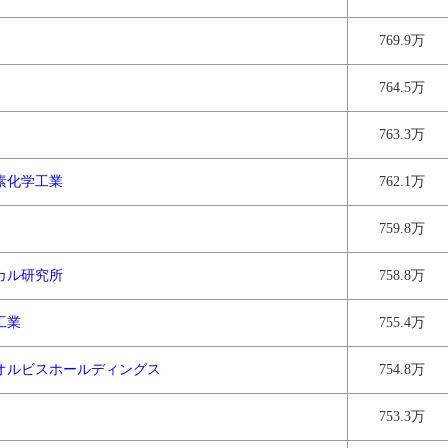
769.9万
764.5万
763.3万
素化学工業
762.1万
759.8万
カル研究所
758.8万
工業
755.4万
オルビスホールディングス
754.8万
753.3万