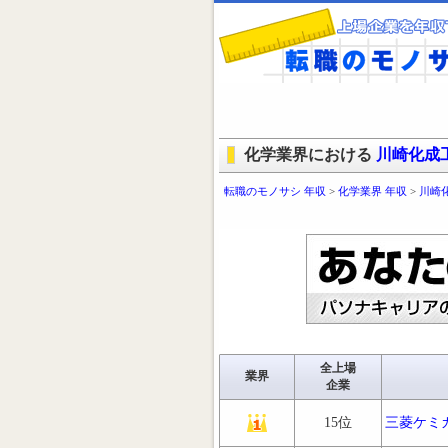
化学業界における
川崎化成
転職のモノサシ 年収
>
化学業界 年収
>
川崎
全上場
業界
企業
15位
三菱ケミ