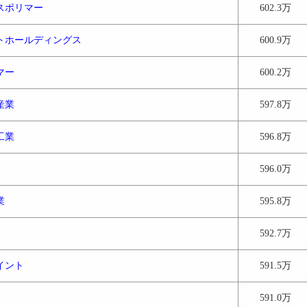
スポリマー
602.3万
トホールディングス
600.9万
マー
600.2万
産業
597.8万
工業
596.8万
596.0万
業
595.8万
592.7万
イント
591.5万
591.0万