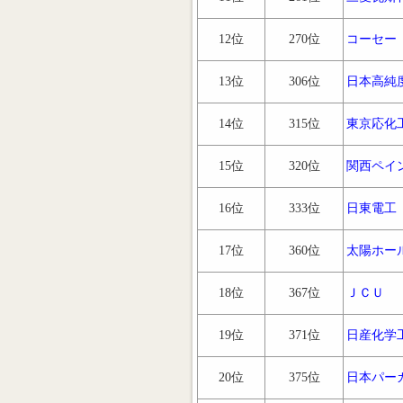
12位
270位
コーセー
13位
306位
日本高純
14位
315位
東京応化
15位
320位
関西ペイ
16位
333位
日東電工
17位
360位
太陽ホー
18位
367位
ＪＣＵ
19位
371位
日産化学
20位
375位
日本パー