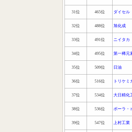
31位
465位
ダイセル
32位
488位
旭化成
33位
491位
ニイタカ
34位
495位
第一稀元
35位
509位
日油
36位
516位
トリケミ
37位
534位
大日精化
38位
536位
ポーラ・
39位
547位
上村工業