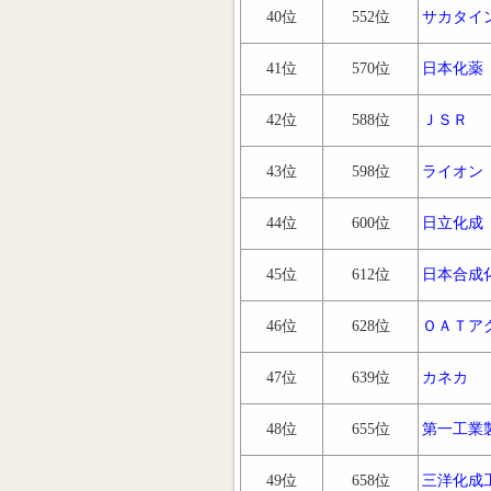
40位
552位
サカタイ
41位
570位
日本化薬
42位
588位
ＪＳＲ
43位
598位
ライオン
44位
600位
日立化成
45位
612位
日本合成
46位
628位
ＯＡＴア
47位
639位
カネカ
48位
655位
第一工業
49位
658位
三洋化成