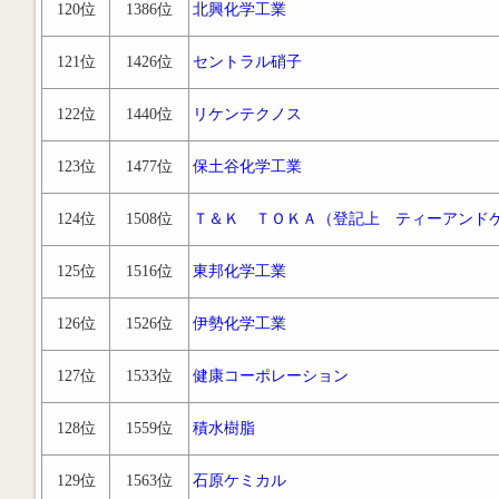
120位
1386位
北興化学工業
121位
1426位
セントラル硝子
122位
1440位
リケンテクノス
123位
1477位
保土谷化学工業
124位
1508位
Ｔ＆Ｋ ＴＯＫＡ（登記上 ティーアンド
125位
1516位
東邦化学工業
126位
1526位
伊勢化学工業
127位
1533位
健康コーポレーション
128位
1559位
積水樹脂
129位
1563位
石原ケミカル