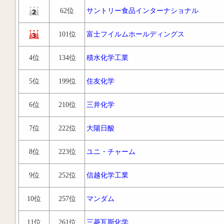
62位
サントリー食品インターナショナル
101位
富士フイルムホールディングス
4位
134位
積水化学工業
5位
199位
住友化学
6位
210位
三井化学
7位
222位
大陽日酸
8位
223位
ユニ・チャーム
9位
252位
信越化学工業
10位
257位
マンダム
11位
261位
三菱瓦斯化学