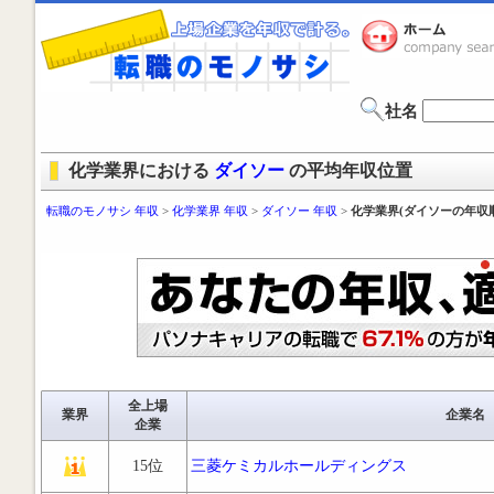
社名
化学業界における
ダイソー
の平均年収位置
転職のモノサシ 年収
>
化学業界 年収
>
ダイソー 年収
>
化学業界(ダイソーの年収
全上場
業界
企業名
企業
15位
三菱ケミカルホールディングス