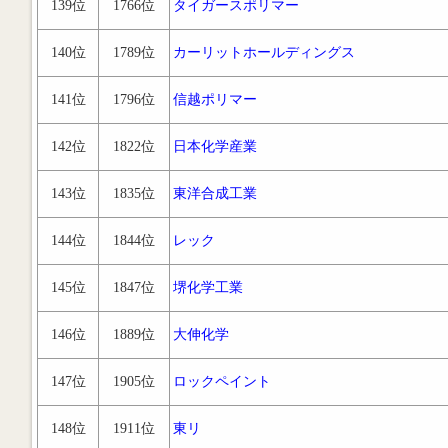
139位
1766位
タイガースポリマー
140位
1789位
カーリットホールディングス
141位
1796位
信越ポリマー
142位
1822位
日本化学産業
143位
1835位
東洋合成工業
144位
1844位
レック
145位
1847位
堺化学工業
146位
1889位
大伸化学
147位
1905位
ロックペイント
148位
1911位
東リ