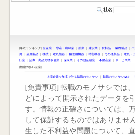
社名
[年収ランキング]
全企業
|
水産・農林業
|
鉱業
|
建設業
|
食料品
|
繊維製品
|
パ
属
|
金属製品
|
機械
|
電気機器
|
輸送用機器
|
精密機器
|
その他製品
|
電気・
行業
|
証券、商品先物取引業
|
保険業
|
その他金融業
|
不動産業
|
サービス業
[検索の多い企業]
上場企業を年収で計る転職のモノサシ
｜
転職のモノサシASP
｜
[免責事項] 転職のモノサシでは、
どによって開示されたデータを
す。情報の正確さについては、
して保証するものではありませ
生した不利益や問題について、