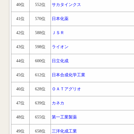
40位
552位
サカタインクス
41位
570位
日本化薬
42位
588位
ＪＳＲ
43位
598位
ライオン
44位
600位
日立化成
45位
612位
日本合成化学工業
46位
628位
ＯＡＴアグリオ
47位
639位
カネカ
48位
655位
第一工業製薬
49位
658位
三洋化成工業