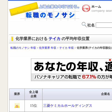
社名
化学業界における
テイカ
の平均年収位置
転職のモノサシ 年収
>
化学業界 年収
>
テイカ 年収
>
化学業界(テイカの年収順位)
全上場
業界
企業名
企業
15位
三菱ケミカルホールディングス