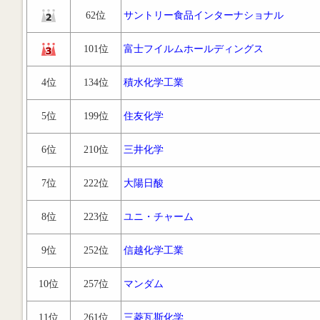
62位
サントリー食品インターナショナル
101位
富士フイルムホールディングス
4位
134位
積水化学工業
5位
199位
住友化学
6位
210位
三井化学
7位
222位
大陽日酸
8位
223位
ユニ・チャーム
9位
252位
信越化学工業
10位
257位
マンダム
11位
261位
三菱瓦斯化学