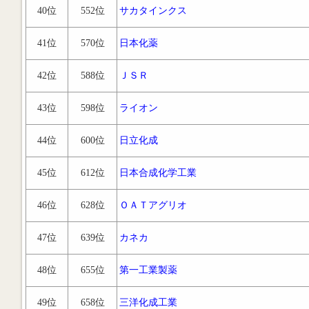
40位
552位
サカタインクス
41位
570位
日本化薬
42位
588位
ＪＳＲ
43位
598位
ライオン
44位
600位
日立化成
45位
612位
日本合成化学工業
46位
628位
ＯＡＴアグリオ
47位
639位
カネカ
48位
655位
第一工業製薬
49位
658位
三洋化成工業