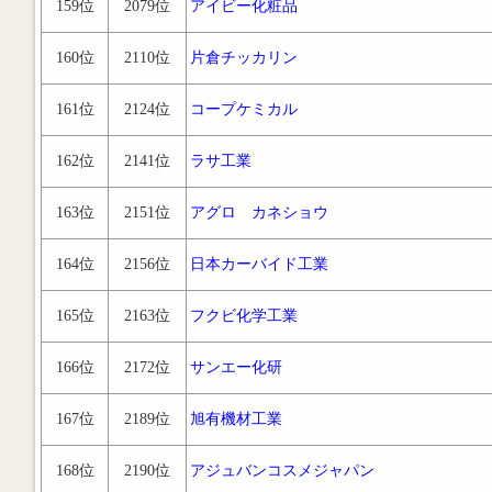
159位
2079位
アイビー化粧品
160位
2110位
片倉チッカリン
161位
2124位
コープケミカル
162位
2141位
ラサ工業
163位
2151位
アグロ カネショウ
164位
2156位
日本カーバイド工業
165位
2163位
フクビ化学工業
166位
2172位
サンエー化研
167位
2189位
旭有機材工業
168位
2190位
アジュバンコスメジャパン