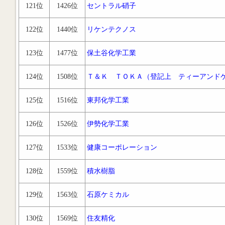
121位
1426位
セントラル硝子
122位
1440位
リケンテクノス
123位
1477位
保土谷化学工業
124位
1508位
Ｔ＆Ｋ ＴＯＫＡ（登記上 ティーアンド
125位
1516位
東邦化学工業
126位
1526位
伊勢化学工業
127位
1533位
健康コーポレーション
128位
1559位
積水樹脂
129位
1563位
石原ケミカル
130位
1569位
住友精化