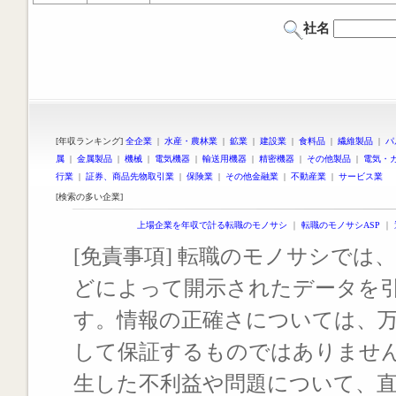
社名
[年収ランキング]
全企業
|
水産・農林業
|
鉱業
|
建設業
|
食料品
|
繊維製品
|
パ
属
|
金属製品
|
機械
|
電気機器
|
輸送用機器
|
精密機器
|
その他製品
|
電気・
行業
|
証券、商品先物取引業
|
保険業
|
その他金融業
|
不動産業
|
サービス業
[検索の多い企業]
上場企業を年収で計る転職のモノサシ
｜
転職のモノサシASP
｜
[免責事項] 転職のモノサシでは、
どによって開示されたデータを
す。情報の正確さについては、
して保証するものではありませ
生した不利益や問題について、