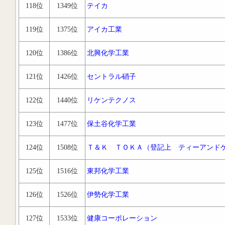
118位
1349位
テイカ
119位
1375位
アイカ工業
120位
1386位
北興化学工業
121位
1426位
セントラル硝子
122位
1440位
リケンテクノス
123位
1477位
保土谷化学工業
124位
1508位
Ｔ＆Ｋ ＴＯＫＡ（登記上 ティーアンド
125位
1516位
東邦化学工業
126位
1526位
伊勢化学工業
127位
1533位
健康コーポレーション