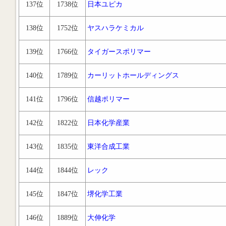
137位
1738位
日本ユピカ
138位
1752位
ヤスハラケミカル
139位
1766位
タイガースポリマー
140位
1789位
カーリットホールディングス
141位
1796位
信越ポリマー
142位
1822位
日本化学産業
143位
1835位
東洋合成工業
144位
1844位
レック
145位
1847位
堺化学工業
146位
1889位
大伸化学