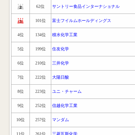
62位
サントリー食品インターナショナル
101位
富士フイルムホールディングス
4位
134位
積水化学工業
5位
199位
住友化学
6位
210位
三井化学
7位
222位
大陽日酸
8位
223位
ユニ・チャーム
9位
252位
信越化学工業
10位
257位
マンダム
11位
261位
三菱瓦斯化学