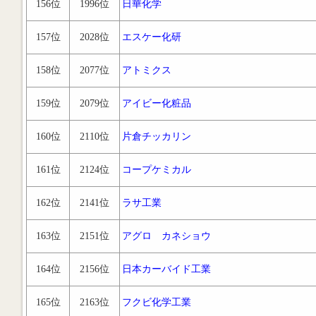
156位
1996位
日華化学
157位
2028位
エスケー化研
158位
2077位
アトミクス
159位
2079位
アイビー化粧品
160位
2110位
片倉チッカリン
161位
2124位
コープケミカル
162位
2141位
ラサ工業
163位
2151位
アグロ カネショウ
164位
2156位
日本カーバイド工業
165位
2163位
フクビ化学工業