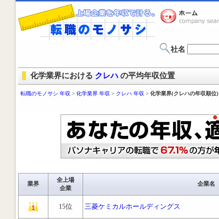
社名
化学業界における
クレハ
の平均年収位置
転職のモノサシ 年収
>
化学業界 年収
>
クレハ 年収
>
化学業界(クレハの年収順位)
全上場
業界
企業名
企業
15位
三菱ケミカルホールディングス