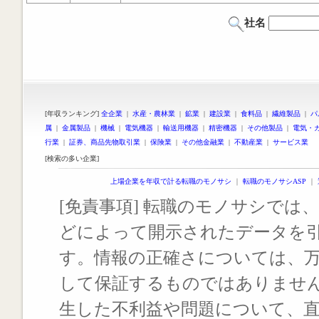
社名
[年収ランキング]
全企業
|
水産・農林業
|
鉱業
|
建設業
|
食料品
|
繊維製品
|
パ
属
|
金属製品
|
機械
|
電気機器
|
輸送用機器
|
精密機器
|
その他製品
|
電気・
行業
|
証券、商品先物取引業
|
保険業
|
その他金融業
|
不動産業
|
サービス業
[検索の多い企業]
上場企業を年収で計る転職のモノサシ
｜
転職のモノサシASP
｜
[免責事項] 転職のモノサシでは、
どによって開示されたデータを
す。情報の正確さについては、
して保証するものではありませ
生した不利益や問題について、