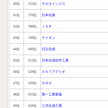
40位
552位
サカタインクス
41位
570位
日本化薬
42位
588位
ＪＳＲ
43位
598位
ライオン
44位
600位
日立化成
45位
612位
日本合成化学工業
46位
628位
ＯＡＴアグリオ
47位
639位
カネカ
48位
655位
第一工業製薬
49位
658位
三洋化成工業