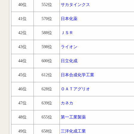
40位
552位
サカタインクス
41位
570位
日本化薬
42位
588位
ＪＳＲ
43位
598位
ライオン
44位
600位
日立化成
45位
612位
日本合成化学工業
46位
628位
ＯＡＴアグリオ
47位
639位
カネカ
48位
655位
第一工業製薬
49位
658位
三洋化成工業