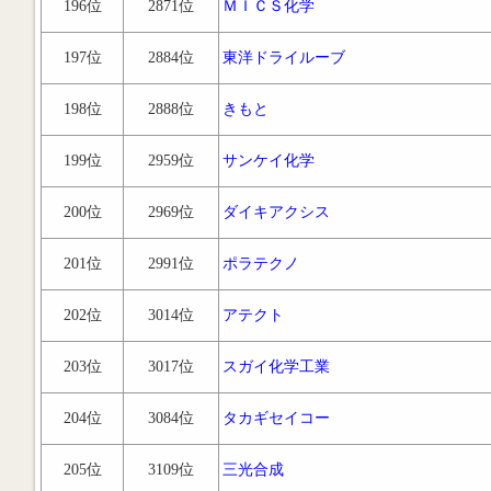
196位
2871位
ＭＩＣＳ化学
197位
2884位
東洋ドライルーブ
198位
2888位
きもと
199位
2959位
サンケイ化学
200位
2969位
ダイキアクシス
201位
2991位
ポラテクノ
202位
3014位
アテクト
203位
3017位
スガイ化学工業
204位
3084位
タカギセイコー
205位
3109位
三光合成