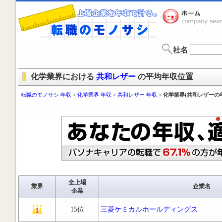
社名
化学業界における
共和レザー
の平均年収位置
転職のモノサシ 年収
>
化学業界 年収
>
共和レザー 年収
>
化学業界(共和レザーの
全上場
業界
企業名
企業
15位
三菱ケミカルホールディングス