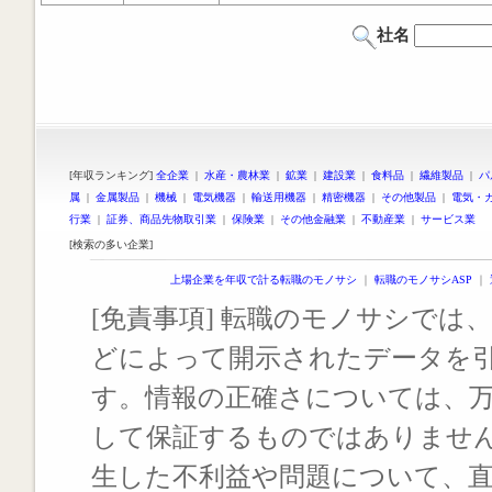
社名
[年収ランキング]
全企業
|
水産・農林業
|
鉱業
|
建設業
|
食料品
|
繊維製品
|
パ
属
|
金属製品
|
機械
|
電気機器
|
輸送用機器
|
精密機器
|
その他製品
|
電気・
行業
|
証券、商品先物取引業
|
保険業
|
その他金融業
|
不動産業
|
サービス業
[検索の多い企業]
上場企業を年収で計る転職のモノサシ
｜
転職のモノサシASP
｜
[免責事項] 転職のモノサシでは、
どによって開示されたデータを
す。情報の正確さについては、
して保証するものではありませ
生した不利益や問題について、