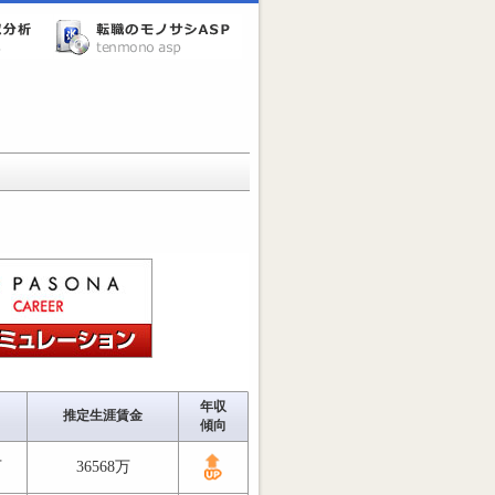
年収
推定生涯賃金
傾向
万
36568万