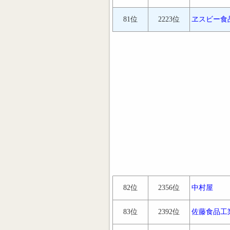
81位
2223位
ヱスビー食
82位
2356位
中村屋
83位
2392位
佐藤食品工