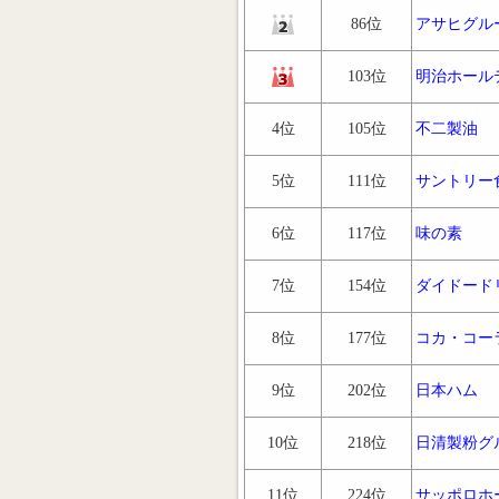
86位
アサヒグル
103位
明治ホール
4位
105位
不二製油
5位
111位
サントリー
6位
117位
味の素
7位
154位
ダイドード
8位
177位
コカ・コー
9位
202位
日本ハム
10位
218位
日清製粉グ
11位
224位
サッポロホ