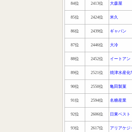
84位
2413位
大森屋
85位
2424位
米久
86位
2439位
ギャバン
87位
2446位
大冷
88位
2452位
イートアン
89位
2521位
焼津水産化
90位
2550位
亀田製菓
91位
2594位
名糖産業
92位
2606位
日東ベスト
93位
2617位
アリアケジ