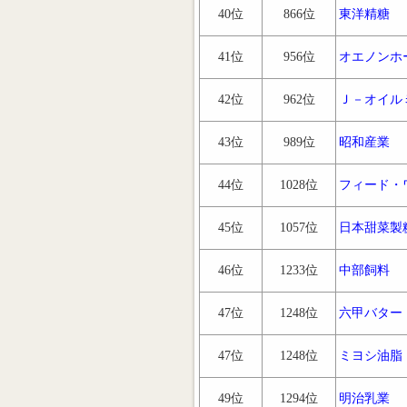
40位
866位
東洋精糖
41位
956位
オエノンホ
42位
962位
Ｊ－オイル
43位
989位
昭和産業
44位
1028位
フィード・
45位
1057位
日本甜菜製
46位
1233位
中部飼料
47位
1248位
六甲バター
47位
1248位
ミヨシ油脂
49位
1294位
明治乳業