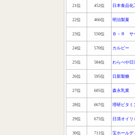
21位
452位
日本食品化
22位
466位
明治製菓
23位
550位
Ｂ－Ｒ サ
24位
570位
カルビー
25位
584位
わらべや日
26位
595位
日新製糖
27位
605位
森永乳業
28位
667位
理研ビタミ
29位
675位
日清オイリ
30位
711位
宝ホールデ