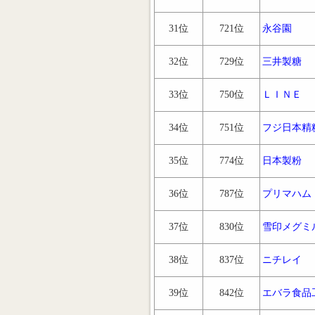
31位
721位
永谷園
32位
729位
三井製糖
33位
750位
ＬＩＮＥ
34位
751位
フジ日本精
35位
774位
日本製粉
36位
787位
プリマハム
37位
830位
雪印メグミ
38位
837位
ニチレイ
39位
842位
エバラ食品