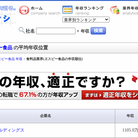
社名
×
年収
ー食品
の平均年収位置
スビー食品 年収
>
食料品業界(ヱスビー食品の年収順位)
企業名
年収
ルディングス
1105.0