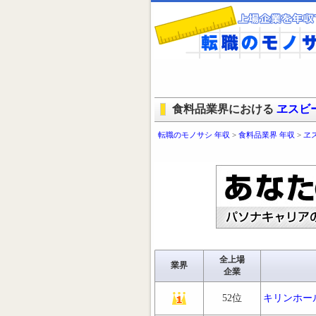
食料品業界における
ヱスビ
転職のモノサシ 年収
>
食料品業界 年収
>
ヱ
全上場
業界
企業
52位
キリンホー