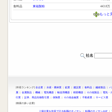
食料品
東福製粉
443.8万
もっと
社名
[年収ランキング]
全企業
|
水産・農林業
|
鉱業
|
建設業
|
食料品
|
繊維製品
|
パ
属
|
金属製品
|
機械
|
電気機器
|
輸送用機器
|
精密機器
|
その他製品
|
電気・
行業
|
証券、商品先物取引業
|
保険業
|
その他金融業
|
不動産業
|
サービス業
[検索の多い企業]
上場企業を年収で計る転職のモノサシ
｜
転職のモノサシASP
｜