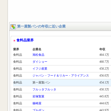
第一屋製パンの年収に近い企業
食料品業界
業界
企業名
年収
食料品
旭松食品
464.1万
食料品
ダイショー
460.7万
食料品
イフジ産業
458.2万
食料品
ジャパン・フード＆リカー・アライアンス
456.0万
食料品
第一屋製パン
454.1万
食料品
フルッタフルッタ
450.3万
食料品
岩塚製菓
445.8万
食料品
篠崎屋
444.6万
食料品
ブルボン
443.9万