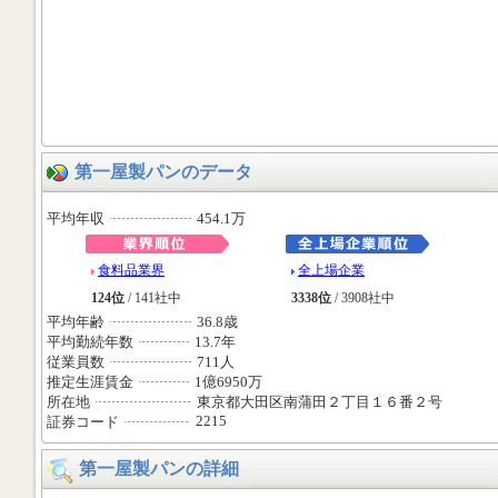
第一屋製パンのデータ
平均年収
454.1万
食料品業界
全上場企業
124位
/ 141社中
3338位
/ 3908社中
平均年齢
36.8歳
平均勤続年数
13.7年
従業員数
711人
推定生涯賃金
1億6950万
所在地
東京都大田区南蒲田２丁目１６番２号
2215
証券コード
第一屋製パンの詳細