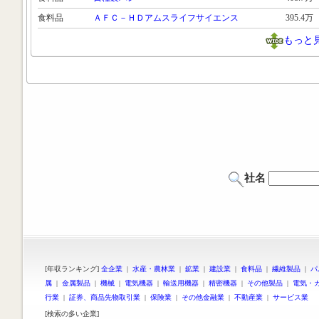
食料品
ＡＦＣ－ＨＤアムスライフサイエンス
395.4万
もっと
社名
[年収ランキング]
全企業
|
水産・農林業
|
鉱業
|
建設業
|
食料品
|
繊維製品
|
パ
属
|
金属製品
|
機械
|
電気機器
|
輸送用機器
|
精密機器
|
その他製品
|
電気・
行業
|
証券、商品先物取引業
|
保険業
|
その他金融業
|
不動産業
|
サービス業
[検索の多い企業]