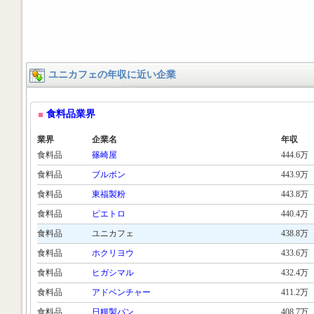
ユニカフェの年収に近い企業
食料品業界
業界
企業名
年収
食料品
篠崎屋
444.6万
食料品
ブルボン
443.9万
食料品
東福製粉
443.8万
食料品
ピエトロ
440.4万
食料品
ユニカフェ
438.8万
食料品
ホクリヨウ
433.6万
食料品
ヒガシマル
432.4万
食料品
アドベンチャー
411.2万
食料品
日糧製パン
408.7万