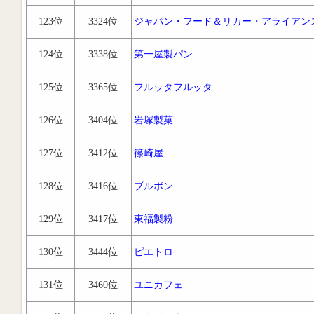
123位
3324位
ジャパン・フード＆リカー・アライアン
124位
3338位
第一屋製パン
125位
3365位
フルッタフルッタ
126位
3404位
岩塚製菓
127位
3412位
篠崎屋
128位
3416位
ブルボン
129位
3417位
東福製粉
130位
3444位
ピエトロ
131位
3460位
ユニカフェ