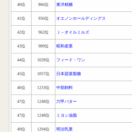
40位
866位
東洋精糖
41位
956位
オエノンホールディングス
42位
962位
Ｊ－オイルミルズ
43位
989位
昭和産業
44位
1028位
フィード・ワン
45位
1057位
日本甜菜製糖
46位
1233位
中部飼料
47位
1248位
六甲バター
47位
1248位
ミヨシ油脂
49位
1294位
明治乳業