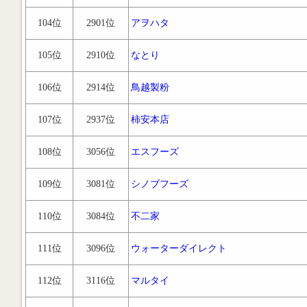
104位
2901位
アヲハタ
105位
2910位
なとり
106位
2914位
鳥越製粉
107位
2937位
柿安本店
108位
3056位
エスフーズ
109位
3081位
シノブフーズ
110位
3084位
不二家
111位
3096位
ウォーターダイレクト
112位
3116位
マルタイ