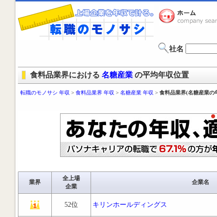
社名
食料品業界における
名糖産業
の平均年収位置
転職のモノサシ 年収
>
食料品業界 年収
>
名糖産業 年収
>
食料品業界(名糖産業の
全上場
業界
企業名
企業
52位
キリンホールディングス