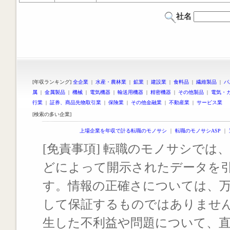
社名
[年収ランキング]
全企業
|
水産・農林業
|
鉱業
|
建設業
|
食料品
|
繊維製品
|
パ
属
|
金属製品
|
機械
|
電気機器
|
輸送用機器
|
精密機器
|
その他製品
|
電気・
行業
|
証券、商品先物取引業
|
保険業
|
その他金融業
|
不動産業
|
サービス業
[検索の多い企業]
上場企業を年収で計る転職のモノサシ
｜
転職のモノサシASP
｜
[免責事項] 転職のモノサシでは、
どによって開示されたデータを
す。情報の正確さについては、
して保証するものではありませ
生した不利益や問題について、