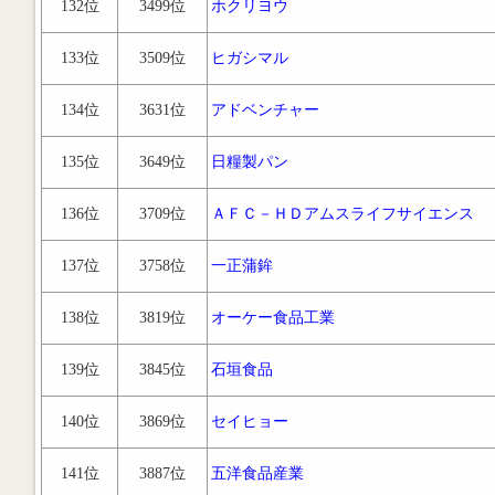
132位
3499位
ホクリヨウ
133位
3509位
ヒガシマル
134位
3631位
アドベンチャー
135位
3649位
日糧製パン
136位
3709位
ＡＦＣ－ＨＤアムスライフサイエンス
137位
3758位
一正蒲鉾
138位
3819位
オーケー食品工業
139位
3845位
石垣食品
140位
3869位
セイヒョー
141位
3887位
五洋食品産業