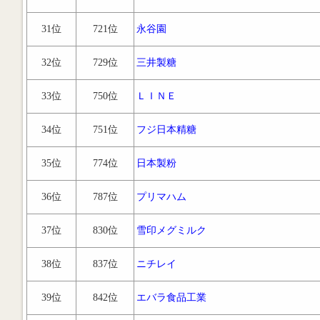
31位
721位
永谷園
32位
729位
三井製糖
33位
750位
ＬＩＮＥ
34位
751位
フジ日本精糖
35位
774位
日本製粉
36位
787位
プリマハム
37位
830位
雪印メグミルク
38位
837位
ニチレイ
39位
842位
エバラ食品工業