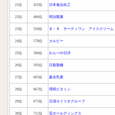
21位
452位
日本食品化工
22位
466位
明治製菓
23位
550位
Ｂ－Ｒ サーティワン アイスクリーム
24位
570位
カルビー
25位
584位
わらべや日洋
26位
595位
日新製糖
27位
605位
森永乳業
28位
667位
理研ビタミン
29位
675位
日清オイリオグループ
30位
711位
宝ホールディングス