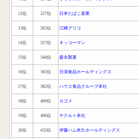
12位
227位
日本たばこ産業
13位
265位
江崎グリコ
14位
327位
キッコーマン
15位
344位
森永製菓
16位
365位
日清食品ホールディングス
17位
382位
ハウス食品グループ本社
18位
400位
カゴメ
19位
406位
ヤクルト本社
20位
432位
伊藤ハム米久ホールディングス