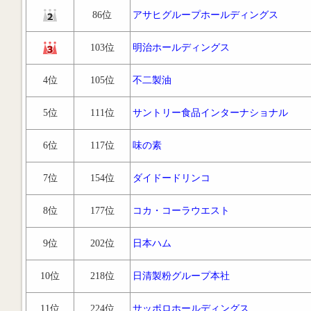
86位
アサヒグループホールディングス
103位
明治ホールディングス
4位
105位
不二製油
5位
111位
サントリー食品インターナショナル
6位
117位
味の素
7位
154位
ダイドードリンコ
8位
177位
コカ・コーラウエスト
9位
202位
日本ハム
10位
218位
日清製粉グループ本社
11位
224位
サッポロホールディングス