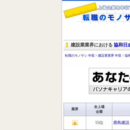
建設業業界における
協和日
転職のモノサシ 年収
>
建設業業界 年収
>
協
全上場
業界
企業
55位
鹿島建設