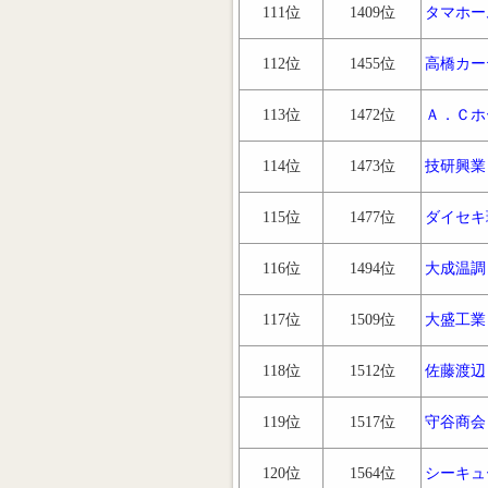
111位
1409位
タマホー
112位
1455位
高橋カー
113位
1472位
Ａ．Ｃホ
114位
1473位
技研興業
115位
1477位
ダイセキ
116位
1494位
大成温調
117位
1509位
大盛工業
118位
1512位
佐藤渡辺
119位
1517位
守谷商会
120位
1564位
シーキュ