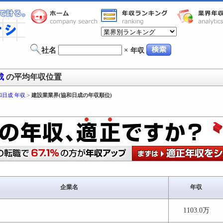
社名
×
年収
成
の平均年収位置
和日成 年収
>
建設業業界(協和日成の年収順位)
企業名
年収
1103.0万