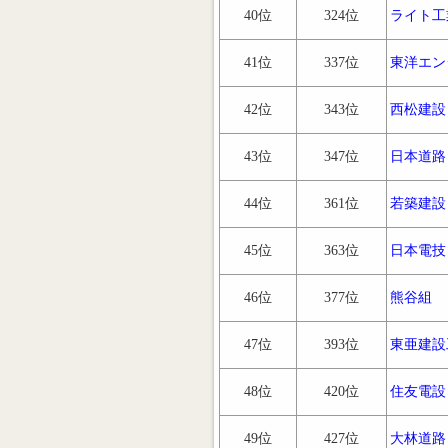
40位
324位
ライト工
41位
337位
東洋エン
42位
343位
西松建設
43位
347位
日本道路
44位
361位
若築建設
45位
363位
日本電技
46位
377位
熊谷組
47位
393位
東亜建設
48位
420位
住友電設
49位
427位
大林道路