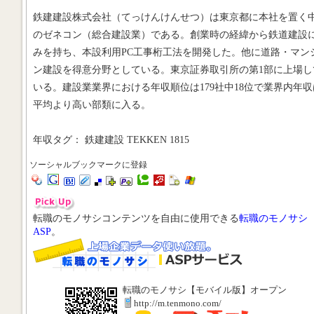
鉄建建設株式会社（てっけんけんせつ）は東京都に本社を置く
のゼネコン（総合建設業）である。創業時の経緯から鉄道建設
みを持ち、本設利用PC工事桁工法を開発した。他に道路・マン
ン建設を得意分野としている。東京証券取引所の第1部に上場し
いる。建設業業界における年収順位は179社中18位で業界内年収
平均より高い部類に入る。
年収タグ： 鉄建建設 TEKKEN 1815
ソーシャルブックマークに登録
転職のモノサシコンテンツを自由に使用できる
転職のモノサシ
ASP
。
転職のモノサシ【モバイル版】オープン
http://m.tenmono.com/