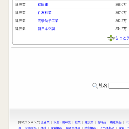
建設業
福田組
868.0万
建設業
住友林業
867.0万
建設業
高砂熱学工業
862.2万
建設業
新日本空調
854.2万
もっと
社名
[年収ランキング]
全企業
|
水産・農林業
|
鉱業
|
建設業
|
食料品
|
繊維製品
|
パ
属
|
金属製品
|
機械
|
電気機器
|
輸送用機器
|
精密機器
|
その他製品
|
電気・