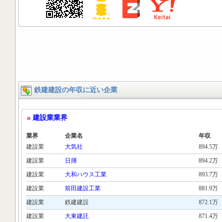
鉄建建設の年収に近い企業
建設業業界
業界
企業名
年収
建設業
大気社
894.5万
建設業
日揮
894.2万
建設業
大和ハウス工業
893.7万
建設業
前田建設工業
881.9万
建設業
鉄建建設
872.1万
建設業
大東建託
871.4万