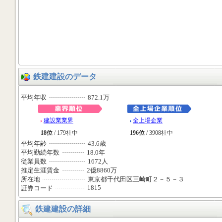
鉄建建設のデータ
平均年収
872.1万
建設業業界
全上場企業
18位
/ 179社中
196位
/ 3908社中
平均年齢
43.6歳
平均勤続年数
18.0年
従業員数
1672人
推定生涯賃金
2億8860万
所在地
東京都千代田区三崎町２－５－３
1815
証券コード
鉄建建設の詳細