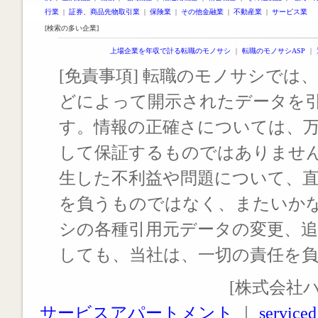
行業
|
証券、商品先物取引業
|
保険業
|
その他金融業
|
不動産業
|
サービス業
[検索の多い企業]
上場企業を年収で計る転職のモノサシ
｜
転職のモノサシASP
｜
[免責事項] 転職のモノサシでは、
どによって開示されたデータを
す。情報の正確さについては、
して保証するものではありませ
生した不利益や問題について、
を負うものではなく、またいか
シの各種引用元データの変更、
しても、当社は、一切の責任を
[株式会社
サービスアパートメント
｜
serviced