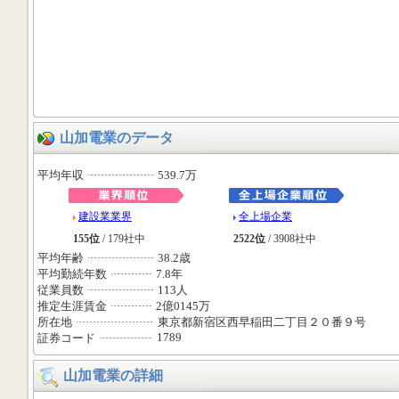
山加電業のデータ
平均年収
539.7万
建設業業界
全上場企業
155位
/ 179社中
2522位
/ 3908社中
平均年齢
38.2歳
平均勤続年数
7.8年
従業員数
113人
推定生涯賃金
2億0145万
所在地
東京都新宿区西早稲田二丁目２０番９号
1789
証券コード
山加電業の詳細