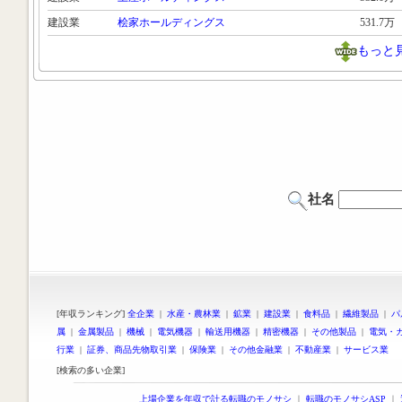
建設業
桧家ホールディングス
531.7万
もっと
社名
[年収ランキング]
全企業
|
水産・農林業
|
鉱業
|
建設業
|
食料品
|
繊維製品
|
パ
属
|
金属製品
|
機械
|
電気機器
|
輸送用機器
|
精密機器
|
その他製品
|
電気・
行業
|
証券、商品先物取引業
|
保険業
|
その他金融業
|
不動産業
|
サービス業
[検索の多い企業]
上場企業を年収で計る転職のモノサシ
｜
転職のモノサシASP
｜