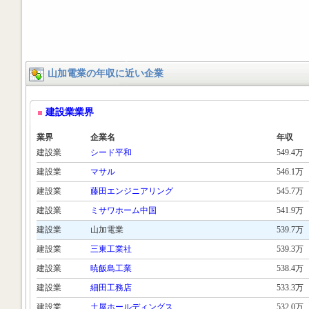
山加電業の年収に近い企業
建設業業界
業界
企業名
年収
建設業
シード平和
549.4万
建設業
マサル
546.1万
建設業
藤田エンジニアリング
545.7万
建設業
ミサワホーム中国
541.9万
建設業
山加電業
539.7万
建設業
三東工業社
539.3万
建設業
暁飯島工業
538.4万
建設業
細田工務店
533.3万
建設業
土屋ホールディングス
532.0万