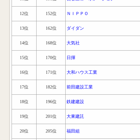
12位
152位
ＮＩＰＰＯ
13位
162位
ダイダン
14位
168位
大気社
15位
170位
日揮
16位
171位
大和ハウス工業
17位
182位
前田建設工業
18位
196位
鉄建建設
19位
201位
大東建託
20位
205位
福田組