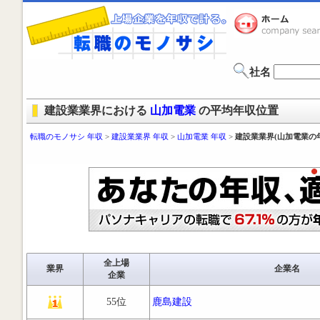
社名
建設業業界における
山加電業
の平均年収位置
転職のモノサシ 年収
>
建設業業界 年収
>
山加電業 年収
>
建設業業界(山加電業の
全上場
業界
企業名
企業
55位
鹿島建設