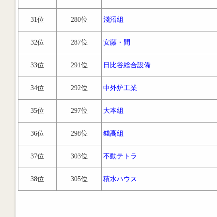
31位
280位
淺沼組
32位
287位
安藤・間
33位
291位
日比谷総合設備
34位
292位
中外炉工業
35位
297位
大本組
36位
298位
錢高組
37位
303位
不動テトラ
38位
305位
積水ハウス