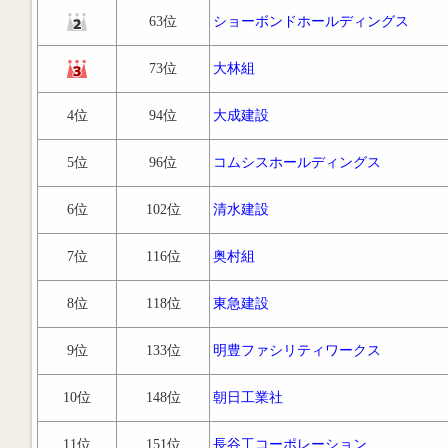
63位
ショーボンドホールディングス
73位
大林組
4位
94位
大成建設
5位
96位
コムシスホールディングス
6位
102位
清水建設
7位
116位
奥村組
8位
118位
東急建設
9位
133位
明豊ファシリティワークス
10位
148位
朝日工業社
11位
151位
長谷工コーポレーション