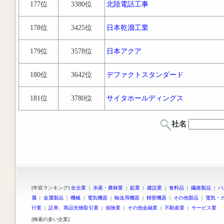
177位
3380位
北陸電話工事
178位
3425位
日本乾溜工業
179位
3578位
日本アクア
180位
3642位
デファクトスタンダード
181位
3780位
サイタホールディングス
社名
[年収ランキング]
全企業
|
水産・農林業
|
鉱業
|
建設業
|
食料品
|
繊維製品
|
パ
属
|
金属製品
|
機械
|
電気機器
|
輸送用機器
|
精密機器
|
その他製品
|
電気・
行業
|
証券、商品先物取引業
|
保険業
|
その他金融業
|
不動産業
|
サービス業
[検索の多い企業]