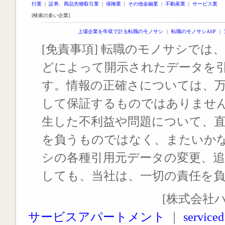
行業
|
証券、商品先物取引業
|
保険業
|
その他金融業
|
不動産業
|
サービス業
[検索の多い企業]
上場企業を年収で計る転職のモノサシ
｜
転職のモノサシASP
｜
[免責事項] 転職のモノサシでは、
どによって開示されたデータを
す。情報の正確さについては、
して保証するものではありませ
生した不利益や問題について、
を負うものではなく、またいか
シの各種引用元データの変更、
しても、当社は、一切の責任を
[株式会社
サービスアパートメント
｜
serviced