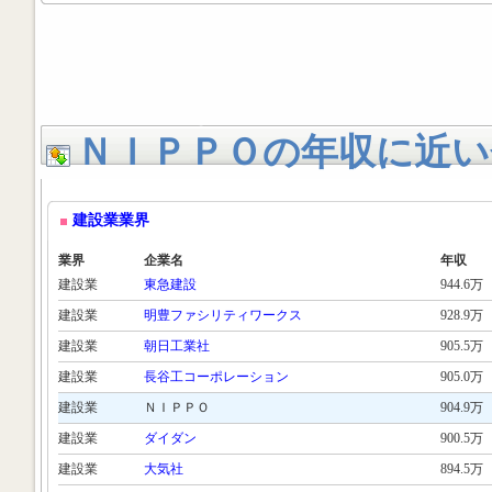
ＮＩＰＰＯの年収に近い
建設業業界
業界
企業名
年収
建設業
東急建設
944.6万
建設業
明豊ファシリティワークス
928.9万
建設業
朝日工業社
905.5万
建設業
長谷工コーポレーション
905.0万
建設業
ＮＩＰＰＯ
904.9万
建設業
ダイダン
900.5万
建設業
大気社
894.5万