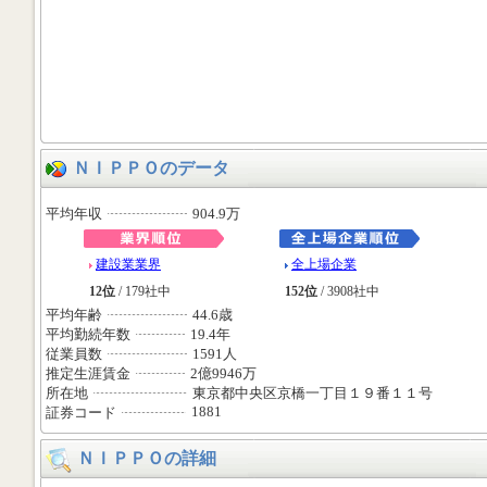
ＮＩＰＰＯのデータ
平均年収
904.9万
建設業業界
全上場企業
12位
/ 179社中
152位
/ 3908社中
平均年齢
44.6歳
平均勤続年数
19.4年
従業員数
1591人
推定生涯賃金
2億9946万
所在地
東京都中央区京橋一丁目１９番１１号
1881
証券コード
ＮＩＰＰＯの詳細