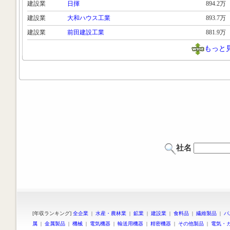
建設業
日揮
894.2万
建設業
大和ハウス工業
893.7万
建設業
前田建設工業
881.9万
もっと
社名
[年収ランキング]
全企業
|
水産・農林業
|
鉱業
|
建設業
|
食料品
|
繊維製品
|
パ
属
|
金属製品
|
機械
|
電気機器
|
輸送用機器
|
精密機器
|
その他製品
|
電気・