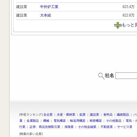
建設業
中外炉工業
825.4万
建設業
大本組
822.0万
もっと
社名
[年収ランキング]
全企業
|
水産・農林業
|
鉱業
|
建設業
|
食料品
|
繊維製品
|
パ
属
|
金属製品
|
機械
|
電気機器
|
輸送用機器
|
精密機器
|
その他製品
|
電気・
行業
|
証券、商品先物取引業
|
保険業
|
その他金融業
|
不動産業
|
サービス業
[検索の多い企業]