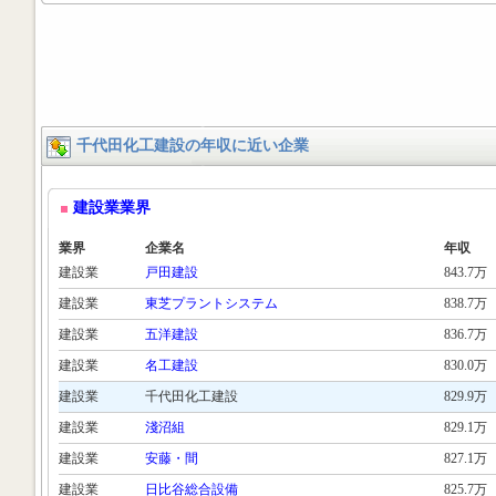
千代田化工建設の年収に近い企業
建設業業界
業界
企業名
年収
建設業
戸田建設
843.7万
建設業
東芝プラントシステム
838.7万
建設業
五洋建設
836.7万
建設業
名工建設
830.0万
建設業
千代田化工建設
829.9万
建設業
淺沼組
829.1万
建設業
安藤・間
827.1万
建設業
日比谷総合設備
825.7万