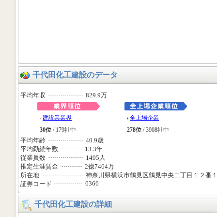
千代田化工建設のデータ
平均年収
829.9万
建設業業界
全上場企業
30位
/ 179社中
278位
/ 3908社中
平均年齢
40.9歳
平均勤続年数
13.3年
従業員数
1495人
推定生涯賃金
2億7464万
所在地
神奈川県横浜市鶴見区鶴見中央二丁目１２番
6366
証券コード
千代田化工建設の詳細