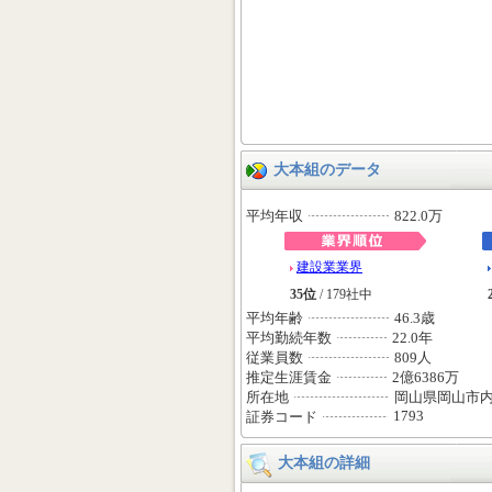
大本組のデータ
平均年収
822.0万
建設業業界
35位
/ 179社中
平均年齢
46.3歳
平均勤続年数
22.0年
従業員数
809人
推定生涯賃金
2億6386万
所在地
岡山県岡山市
1793
証券コード
大本組の詳細