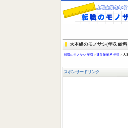
大本組のモノサシ(年収 給料 
転職のモノサシ 年収
>
建設業業界 年収
>
大
スポンサードリンク