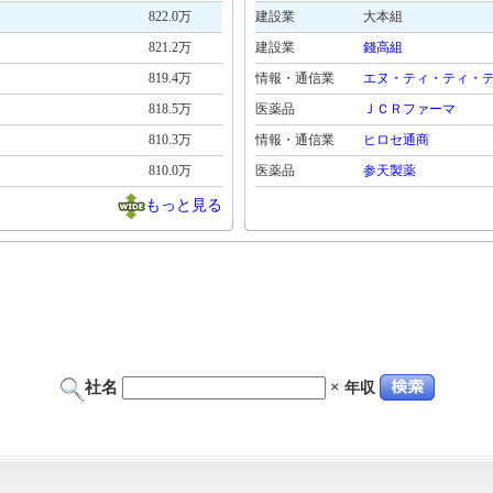
822.0万
建設業
大本組
821.2万
建設業
錢高組
819.4万
情報・通信業
エヌ・ティ・ティ・
818.5万
医薬品
ＪＣＲファーマ
810.3万
情報・通信業
ヒロセ通商
810.0万
医薬品
参天製薬
もっと見る
社名
×
年収