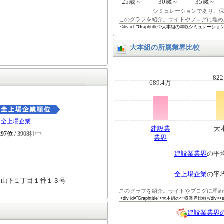
25歳～
30歳～
35歳～
シミュレーションであり、
このグラフを紹介。サイトやブログに埋め
大本組の所属業界比較
822
689.4万
全上場企業
建設業
大
297位
/ 3908社中
業界
建設業業界
の平
全上場企業
の平
内山下１丁目１番１３号
このグラフを紹介。サイトやブログに埋め
建設業業界