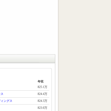
年収
825.1万
ース
824.4万
ディングス
824.3万
823.0万