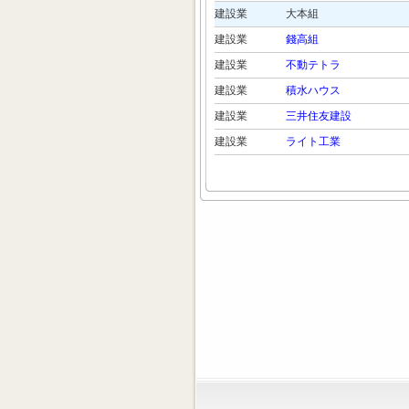
建設業
大本組
建設業
錢高組
建設業
不動テトラ
建設業
積水ハウス
建設業
三井住友建設
建設業
ライト工業