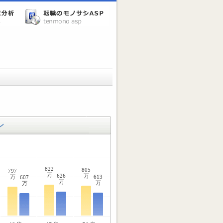
ン
822
805
797
万
626
万
万
613
607
万
万
万