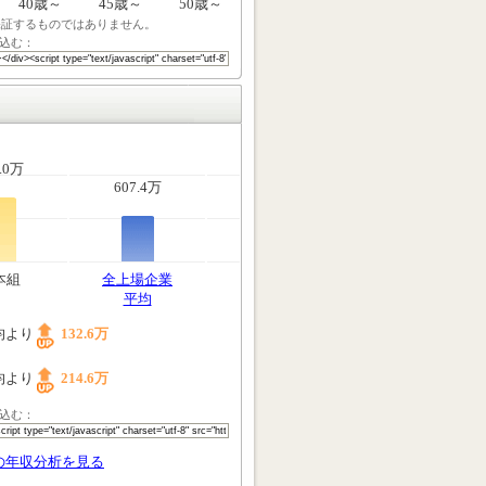
40歳～
45歳～
50歳～
保証するものではありません。
込む：
.0万
607.4万
本組
全上場企業
平均
均より
132.6万
均より
214.6万
込む：
の年収分析を見る