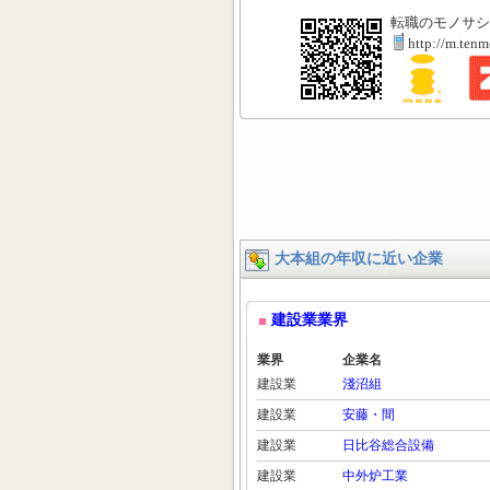
転職のモノサシ
http://m.ten
大本組の年収に近い企業
建設業業界
業界
企業名
建設業
淺沼組
建設業
安藤・間
建設業
日比谷総合設備
建設業
中外炉工業