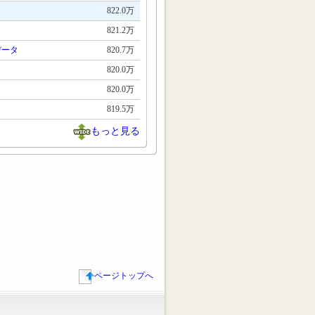
822.0万
821.2万
データ
820.7万
820.0万
820.0万
819.5万
もっと見る
ページトップへ