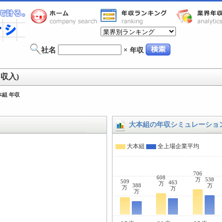
社名
×
年収
収入)
本組 年収
大本組の年収シミュレーショ
大本組
全上場企業平均
706
608
万
538
509
463
万
388
万
万
万
万