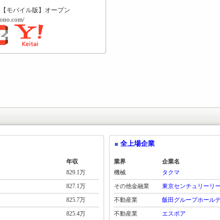
【モバイル版】オープン
mono.com/
全上場企業
年収
業界
企業名
829.1万
機械
タクマ
827.1万
その他金融業
東京センチュリーリ
825.7万
不動産業
飯田グループホール
825.4万
不動産業
エスポア