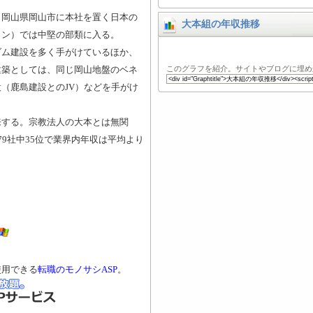
、岡山県岡山市に本社を置く日本の
大本組の年収推移
コン）では中堅の部類に入る。
ダム建設を多く手がけているほか、
建築としては、同じ岡山地盤のベネ
このグラフを紹介。サイトやブログに埋め
（鹿島建設とのJV）などを手がけ
来する。宗教法人の大本とは無関
9社中35位で業界内年収は平均より
使用できる
転職のモノサシASP
。