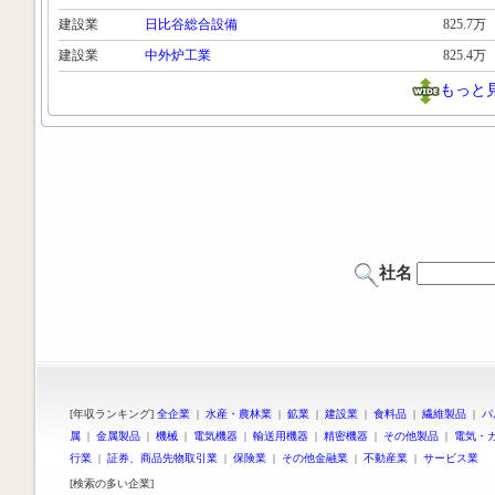
建設業
日比谷総合設備
825.7万
建設業
中外炉工業
825.4万
もっと
社名
[年収ランキング]
全企業
|
水産・農林業
|
鉱業
|
建設業
|
食料品
|
繊維製品
|
パ
属
|
金属製品
|
機械
|
電気機器
|
輸送用機器
|
精密機器
|
その他製品
|
電気・
行業
|
証券、商品先物取引業
|
保険業
|
その他金融業
|
不動産業
|
サービス業
[検索の多い企業]