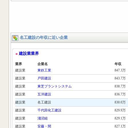
名工建設の年収に近い企業
建設業業界
業界
企業名
年収
建設業
東鉄工業
847.3万
建設業
戸田建設
843.7万
建設業
東芝プラントシステム
838.7万
建設業
五洋建設
836.7万
建設業
名工建設
830.0万
建設業
千代田化工建設
829.9万
建設業
淺沼組
829.1万
建設業
安藤・間
827.1万