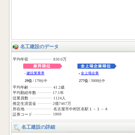
名工建設のデータ
平均年収
830.0万
建設業業界
全上場企業
29位
/ 179社中
277位
/ 3908社中
平均年齢
41.2歳
平均勤続年数
17.1年
従業員数
1124人
推定生涯賃金
2億7467万
所在地
名古屋市中村区名駅１－１－４
1869
証券コード
名工建設の詳細