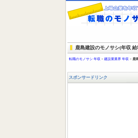
鹿島建設のモノサシ(年収 給料
転職のモノサシ 年収
>
建設業業界 年収
>
鹿
スポンサードリンク