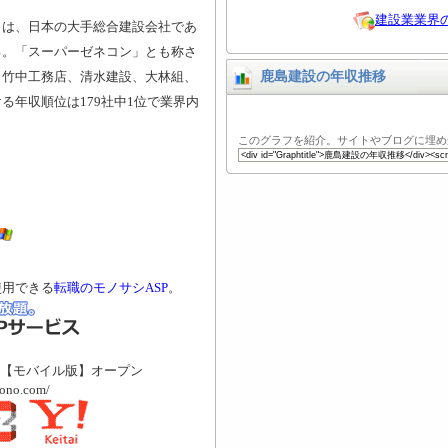
建設業業界
）は、日本の大手総合建設会社であ
る。「スーパーゼネコン」とも称さ
、竹中工務店、清水建設、大林組、
鹿島建設の年収推移
る年収順位は179社中1位で業界内
このグラフを紹介。サイトやブログに埋め
使用できる
転職のモノサシASP
。
【モバイル版】オープン
mono.com/