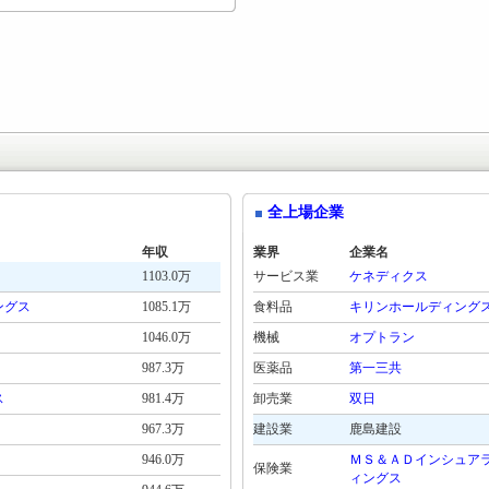
全上場企業
年収
業界
企業名
1103.0万
サービス業
ケネディクス
ングス
1085.1万
食料品
キリンホールディング
1046.0万
機械
オプトラン
987.3万
医薬品
第一三共
ス
981.4万
卸売業
双日
967.3万
建設業
鹿島建設
946.0万
ＭＳ＆ＡＤインシュア
保険業
ィングス