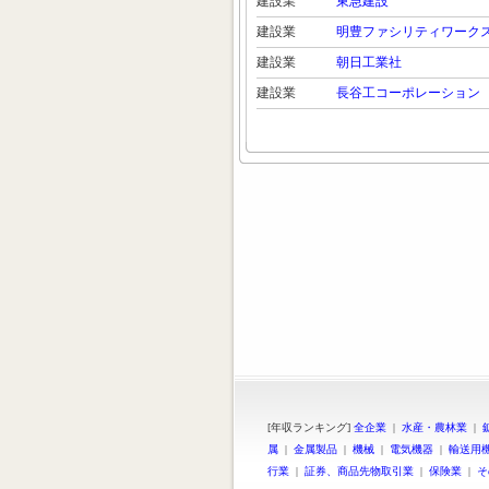
建設業
東急建設
建設業
明豊ファシリティワーク
建設業
朝日工業社
建設業
長谷工コーポレーション
[年収ランキング]
全企業
|
水産・農林業
|
属
|
金属製品
|
機械
|
電気機器
|
輸送用
行業
|
証券、商品先物取引業
|
保険業
|
そ