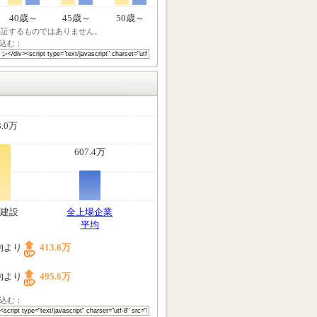
40歳～
45歳～
50歳～
保証するものではありません。
込む：
3.0万
607.4万
建設
全上場企業
平均
均より
413.6万
均より
495.6万
込む：