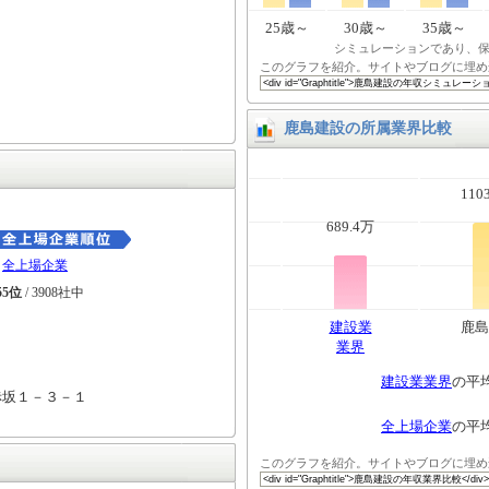
25歳～
30歳～
35歳～
シミュレーションであり、
このグラフを紹介。サイトやブログに埋め
鹿島建設の所属業界比較
110
689.4万
全上場企業
55位
/ 3908社中
建設業
鹿島
業界
建設業業界
の平
赤坂１－３－１
全上場企業
の平
このグラフを紹介。サイトやブログに埋め