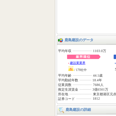
鹿島建設のデータ
平均年収
1103.0万
建設業業界
/ 179社中
平均年齢
44.1歳
平均勤続年数
18.4年
従業員数
7686人
推定生涯賃金
3億6501万
所在地
東京都港区元
1812
証券コード
鹿島建設の詳細