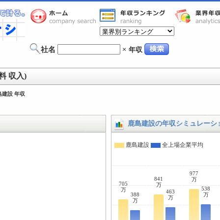
社名
×
年収
 収入)
島建設 年収
鹿島建設の年収シミュレーシ
鹿島建設
全上場企業平均
977
841
万
705
万
538
万
463
388
万
万
万