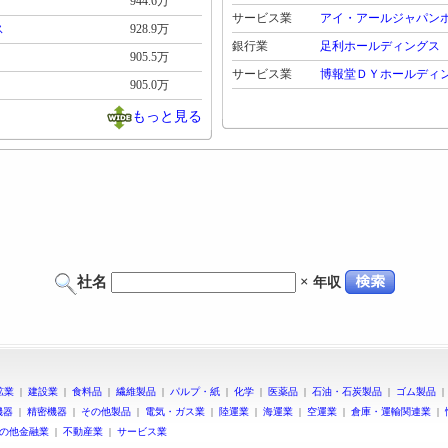
944.6万
サービス業
アイ・アールジャパン
ス
928.9万
銀行業
足利ホールディングス
905.5万
サービス業
博報堂ＤＹホールディ
905.0万
もっと見る
社名
×
年収
鉱業
|
建設業
|
食料品
|
繊維製品
|
パルプ・紙
|
化学
|
医薬品
|
石油・石炭製品
|
ゴム製品
機器
|
精密機器
|
その他製品
|
電気・ガス業
|
陸運業
|
海運業
|
空運業
|
倉庫・運輸関連業
|
の他金融業
|
不動産業
|
サービス業