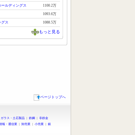
ホールディングス
1100.2万
1093.6万
ングス
1088.5万
もっと見る
ページトップへ
|
ガラス・土石製品
|
鉄鋼
|
非鉄金
情報・通信業
|
卸売業
|
小売業
|
銀