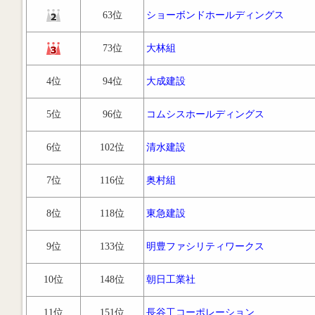
63位
ショーボンドホールディングス
73位
大林組
4位
94位
大成建設
5位
96位
コムシスホールディングス
6位
102位
清水建設
7位
116位
奥村組
8位
118位
東急建設
9位
133位
明豊ファシリティワークス
10位
148位
朝日工業社
11位
151位
長谷工コーポレーション