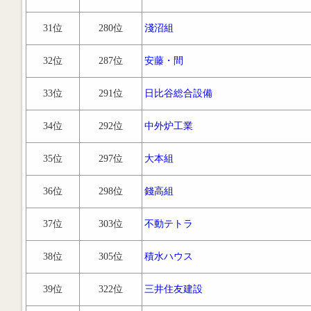
31位
280位
淺沼組
32位
287位
安藤・間
33位
291位
日比谷総合設備
34位
292位
中外炉工業
35位
297位
大本組
36位
298位
錢高組
37位
303位
不動テトラ
38位
305位
積水ハウス
39位
322位
三井住友建設