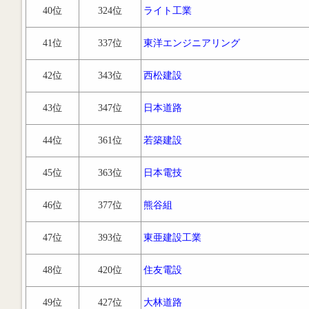
40位
324位
ライト工業
41位
337位
東洋エンジニアリング
42位
343位
西松建設
43位
347位
日本道路
44位
361位
若築建設
45位
363位
日本電技
46位
377位
熊谷組
47位
393位
東亜建設工業
48位
420位
住友電設
49位
427位
大林道路