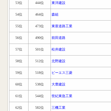
53位
444位
東洋建設
54位
464位
森組
55位
473位
東亜道路工業
56位
490位
前田道路
57位
501位
松井建設
58位
512位
北野建設
59位
518位
ピーエス三菱
60位
538位
大豊建設
61位
544位
世紀東急工業
62位
582位
三機工業