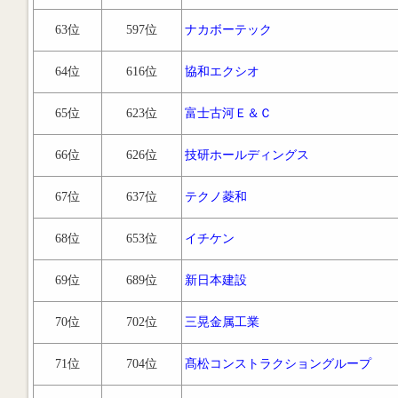
63位
597位
ナカボーテック
64位
616位
協和エクシオ
65位
623位
富士古河Ｅ＆Ｃ
66位
626位
技研ホールディングス
67位
637位
テクノ菱和
68位
653位
イチケン
69位
689位
新日本建設
70位
702位
三晃金属工業
71位
704位
髙松コンストラクショングループ