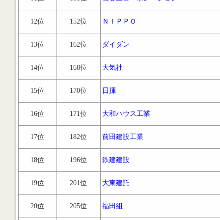
12位
152位
ＮＩＰＰＯ
13位
162位
ダイダン
14位
168位
大気社
15位
170位
日揮
16位
171位
大和ハウス工業
17位
182位
前田建設工業
18位
196位
鉄建建設
19位
201位
大東建託
20位
205位
福田組