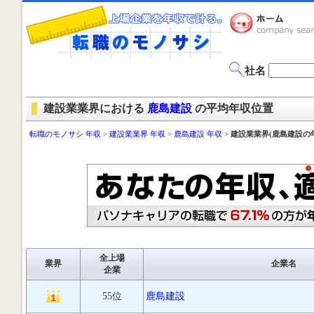
社名
建設業業界における
鹿島建設
の平均年収位置
転職のモノサシ 年収
>
建設業業界 年収
>
鹿島建設 年収
>
建設業業界(鹿島建設の
全上場
業界
企業名
企業
55位
鹿島建設