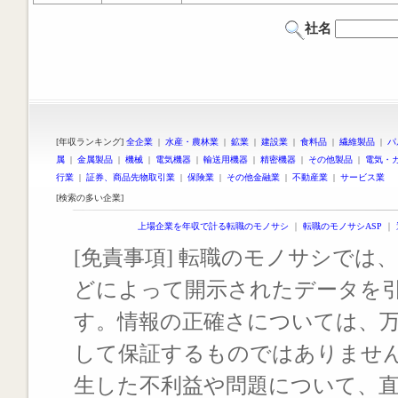
社名
[年収ランキング]
全企業
|
水産・農林業
|
鉱業
|
建設業
|
食料品
|
繊維製品
|
パ
属
|
金属製品
|
機械
|
電気機器
|
輸送用機器
|
精密機器
|
その他製品
|
電気・
行業
|
証券、商品先物取引業
|
保険業
|
その他金融業
|
不動産業
|
サービス業
[検索の多い企業]
上場企業を年収で計る転職のモノサシ
｜
転職のモノサシASP
｜
[免責事項] 転職のモノサシでは、
どによって開示されたデータを
す。情報の正確さについては、
して保証するものではありませ
生した不利益や問題について、