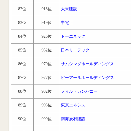
82位
918位
大末建設
83位
919位
中電工
84位
926位
トーエネック
85位
952位
日本リーテック
86位
970位
サムシングホールディングス
87位
977位
ビーアールホールディングス
88位
982位
フィル・カンパニー
89位
993位
東京エネシス
90位
999位
南海辰村建設