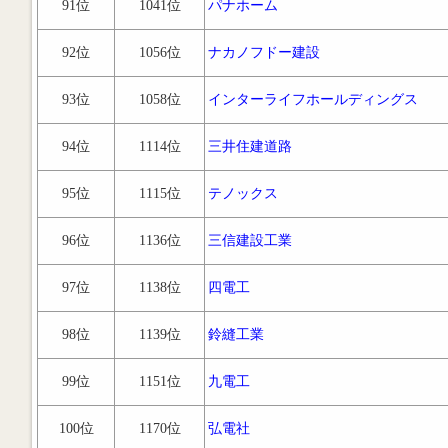
91位
1041位
パナホーム
92位
1056位
ナカノフドー建設
93位
1058位
インターライフホールディングス
94位
1114位
三井住建道路
95位
1115位
テノックス
96位
1136位
三信建設工業
97位
1138位
四電工
98位
1139位
鈴縫工業
99位
1151位
九電工
100位
1170位
弘電社