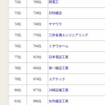
72位
708位
関電工
73位
738位
日特建設
74位
740位
ヤマウラ
75位
776位
三井金属エンジニアリング
76位
784位
ミサワホーム
77位
823位
日本電設工業
78位
866位
第一建設工業
79位
874位
ユアテック
80位
877位
川崎設備工業
81位
886位
矢作建設工業