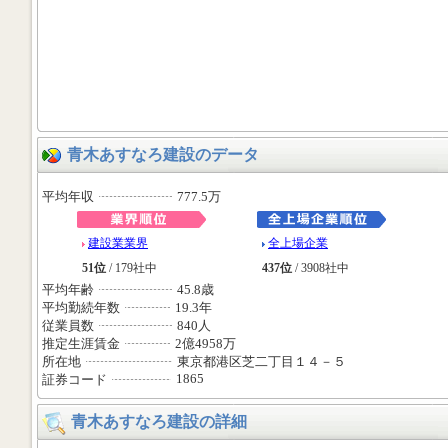
青木あすなろ建設のデータ
平均年収
777.5万
建設業業界
全上場企業
51位
/ 179社中
437位
/ 3908社中
平均年齢
45.8歳
平均勤続年数
19.3年
従業員数
840人
推定生涯賃金
2億4958万
所在地
東京都港区芝二丁目１４－５
1865
証券コード
青木あすなろ建設の詳細