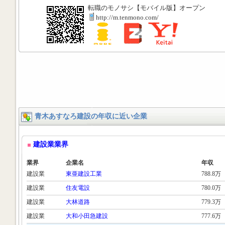
転職のモノサシ【モバイル版】オープン
http://m.tenmono.com/
青木あすなろ建設の年収に近い企業
建設業業界
業界
企業名
年収
建設業
東亜建設工業
788.8万
建設業
住友電設
780.0万
建設業
大林道路
779.3万
建設業
大和小田急建設
777.6万