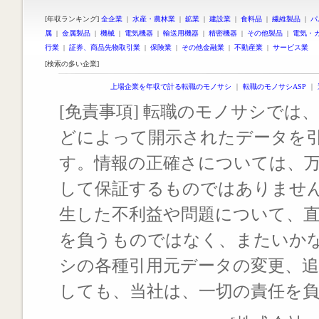
[年収ランキング]
全企業
|
水産・農林業
|
鉱業
|
建設業
|
食料品
|
繊維製品
|
パ
属
|
金属製品
|
機械
|
電気機器
|
輸送用機器
|
精密機器
|
その他製品
|
電気・
行業
|
証券、商品先物取引業
|
保険業
|
その他金融業
|
不動産業
|
サービス業
[検索の多い企業]
上場企業を年収で計る転職のモノサシ
｜
転職のモノサシASP
｜
[免責事項] 転職のモノサシでは、
どによって開示されたデータを
す。情報の正確さについては、
して保証するものではありませ
生した不利益や問題について、
を負うものではなく、またいか
シの各種引用元データの変更、
しても、当社は、一切の責任を