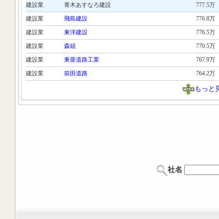
建設業
青木あすなろ建設
777.5万
建設業
飛島建設
776.8万
建設業
東洋建設
776.5万
建設業
森組
770.5万
建設業
東亜道路工業
767.9万
建設業
前田道路
764.2万
もっと
社名