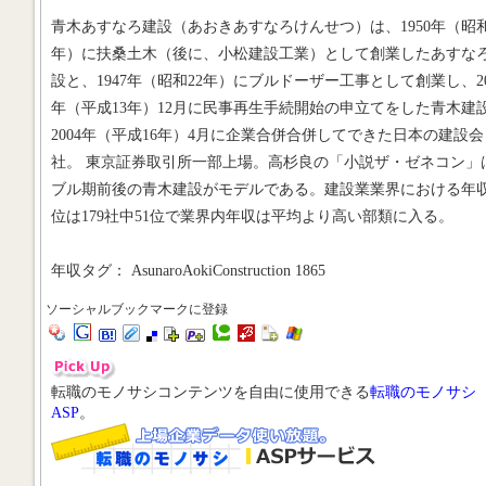
青木あすなろ建設（あおきあすなろけんせつ）は、1950年（昭和
年）に扶桑土木（後に、小松建設工業）として創業したあすな
設と、1947年（昭和22年）にブルドーザー工事として創業し、20
年（平成13年）12月に民事再生手続開始の申立てをした青木建
2004年（平成16年）4月に企業合併合併してできた日本の建設会
社。 東京証券取引所一部上場。高杉良の「小説ザ・ゼネコン」
ブル期前後の青木建設がモデルである。建設業業界における年
位は179社中51位で業界内年収は平均より高い部類に入る。
年収タグ： AsunaroAokiConstruction 1865
ソーシャルブックマークに登録
転職のモノサシコンテンツを自由に使用できる
転職のモノサシ
ASP
。