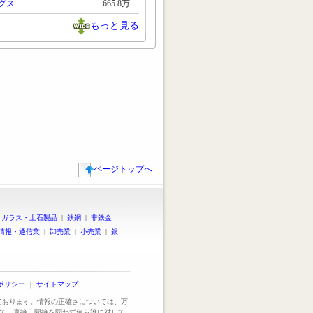
グス
665.8万
もっと見る
ページトップへ
|
ガラス・土石製品
|
鉄鋼
|
非鉄金
情報・通信業
|
卸売業
|
小売業
|
銀
ポリシー
｜
サイトマップ
っております。情報の正確さについては、万
て、直接、間接を問わず何ら誰に対して