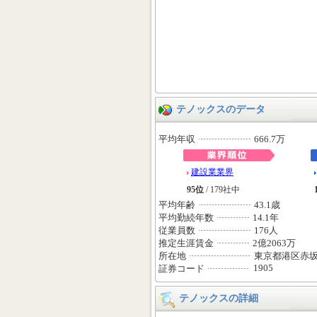
テノックスのデータ
平均年収
666.7万
建設業業界
95位
/ 179社中
平均年齢
43.1歳
平均勤続年数
14.1年
従業員数
176人
推定生涯賃金
2億2063万
所在地
東京都港区赤
1905
証券コード
テノックスの詳細