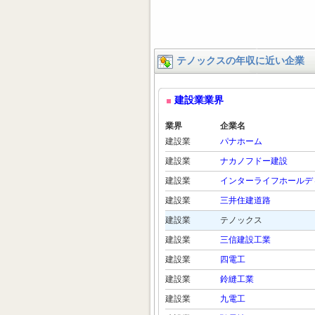
テノックスの年収に近い企業
建設業業界
業界
企業名
建設業
パナホーム
建設業
ナカノフドー建設
建設業
インターライフホールデ
建設業
三井住建道路
建設業
テノックス
建設業
三信建設工業
建設業
四電工
建設業
鈴縫工業
建設業
九電工