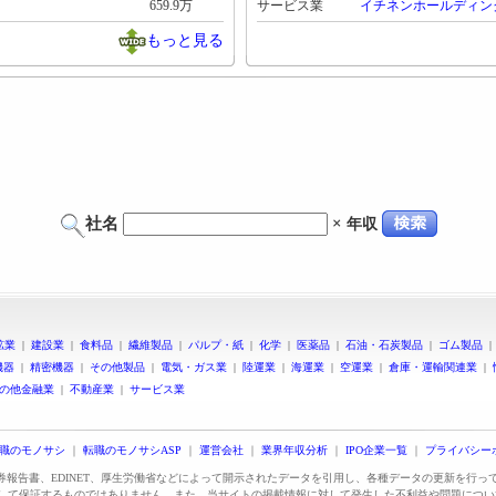
659.9万
サービス業
イチネンホールディン
もっと見る
社名
×
年収
鉱業
|
建設業
|
食料品
|
繊維製品
|
パルプ・紙
|
化学
|
医薬品
|
石油・石炭製品
|
ゴム製品
機器
|
精密機器
|
その他製品
|
電気・ガス業
|
陸運業
|
海運業
|
空運業
|
倉庫・運輸関連業
|
の他金融業
|
不動産業
|
サービス業
職のモノサシ
｜
転職のモノサシASP
｜
運営会社
｜
業界年収分析
｜
IPO企業一覧
｜
プライバシー
証券報告書、EDINET、厚生労働省などによって開示されたデータを引用し、各種データの更新を行
して保証するものではありません。また、当サイトの掲載情報に対して発生した不利益や問題につい