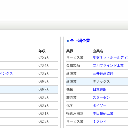
全上場企業
年収
業界
企業名
675.2万
サービス業
地盤ネットホールディ
673.4万
金属製品
立川ブラインド工業
ィングス
673.2万
建設業
三井住建道路
666.8万
建設業
テノックス
666.7万
機械
日立造船
663.3万
卸売業
スターゼン
663.2万
化学
ダイソー
663.1万
輸送用機器
本田技研工業
662.3万
サービス業
ミクシィ