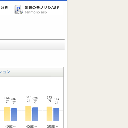
ション
687
673
666
626
613
607
万
万
万
万
万
万
40歳～
45歳～
50歳～