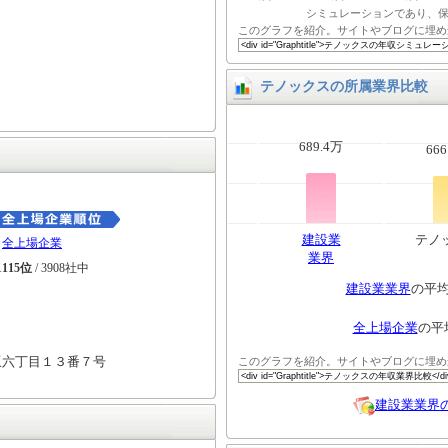
シミュレーションであり、
このグラフを紹介。サイトやブログに埋め
テノックスの所属業界比較
689.4万
666
建設業
テノ
全上場企業
業界
1115位
/ 3908社中
建設業業界
の平
全上場企業
の平
坂六丁目１３番７号
このグラフを紹介。サイトやブログに埋め
建設業業界