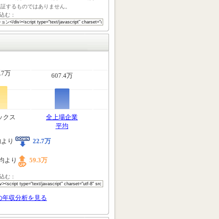
保証するものではありません。
込む：
.7万
607.4万
ックス
全上場企業
平均
均より
22.7万
均より
59.3万
込む：
の年収分析を見る