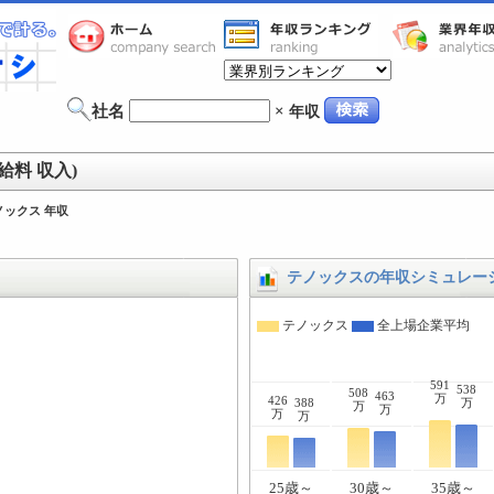
社名
×
年収
給料 収入)
ノックス 年収
テノックスの年収シミュレー
テノックス
全上場企業平均
591
538
508
463
万
426
388
万
万
万
万
万
25歳～
30歳～
35歳～