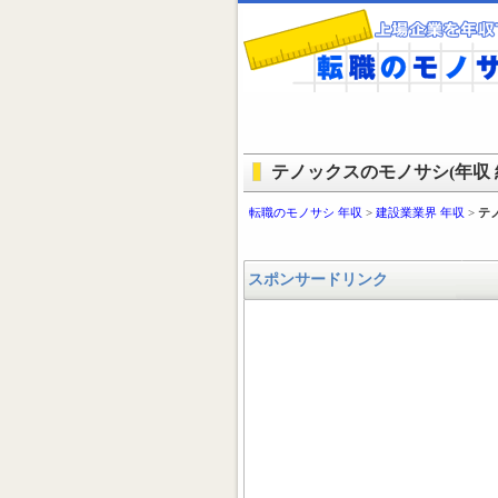
テノックスのモノサシ(年収 
転職のモノサシ 年収
>
建設業業界 年収
>
テ
スポンサードリンク