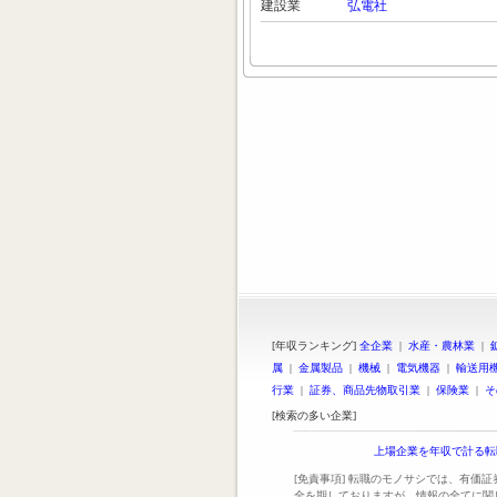
建設業
弘電社
[年収ランキング]
全企業
|
水産・農林業
|
属
|
金属製品
|
機械
|
電気機器
|
輸送用
行業
|
証券、商品先物取引業
|
保険業
|
そ
[検索の多い企業]
上場企業を年収で計る転
[免責事項] 転職のモノサシでは、有価
全を期しておりますが、情報の全てに関