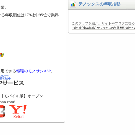
テノックスの年収推移
企業。
る年収順位は179社中95位で業界
このグラフを紹介。サイトやブログに埋め
使用できる
転職のモノサシASP
。
【モバイル版】オープン
mono.com/