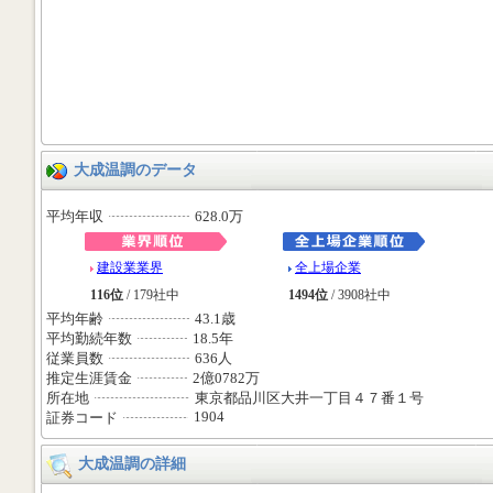
大成温調のデータ
平均年収
628.0万
建設業業界
全上場企業
116位
/ 179社中
1494位
/ 3908社中
平均年齢
43.1歳
平均勤続年数
18.5年
従業員数
636人
推定生涯賃金
2億0782万
所在地
東京都品川区大井一丁目４７番１号
1904
証券コード
大成温調の詳細