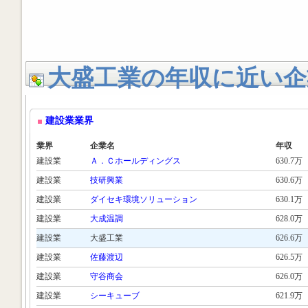
大盛工業の年収に近い企
建設業業界
業界
企業名
年収
建設業
Ａ．Ｃホールディングス
630.7万
建設業
技研興業
630.6万
建設業
ダイセキ環境ソリューション
630.1万
建設業
大成温調
628.0万
建設業
大盛工業
626.6万
建設業
佐藤渡辺
626.5万
建設業
守谷商会
626.0万
建設業
シーキューブ
621.9万