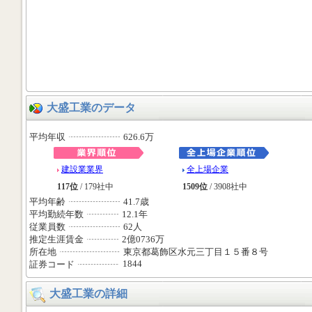
大盛工業のデータ
平均年収
626.6万
建設業業界
全上場企業
117位
/ 179社中
1509位
/ 3908社中
平均年齢
41.7歳
平均勤続年数
12.1年
従業員数
62人
推定生涯賃金
2億0736万
所在地
東京都葛飾区水元三丁目１５番８号
1844
証券コード
大盛工業の詳細