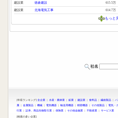
建設業
徳倉建設
615.5万
建設業
北海電気工事
614.7万
もっと
社名
[年収ランキング]
全企業
|
水産・農林業
|
鉱業
|
建設業
|
食料品
|
繊維製品
|
パ
属
|
金属製品
|
機械
|
電気機器
|
輸送用機器
|
精密機器
|
その他製品
|
電気・
行業
|
証券、商品先物取引業
|
保険業
|
その他金融業
|
不動産業
|
サービス業
[検索の多い企業]