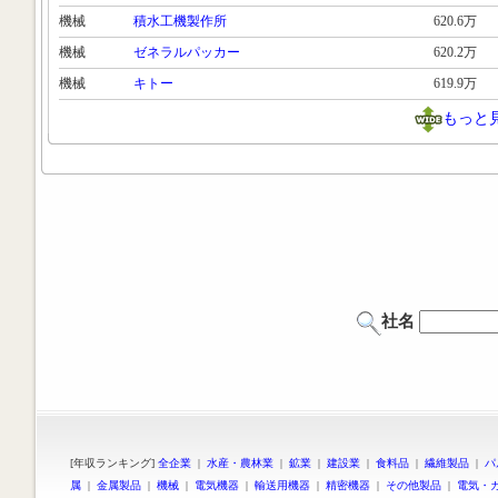
機械
積水工機製作所
620.6万
機械
ゼネラルパッカー
620.2万
機械
キトー
619.9万
もっと
社名
[年収ランキング]
全企業
|
水産・農林業
|
鉱業
|
建設業
|
食料品
|
繊維製品
|
パ
属
|
金属製品
|
機械
|
電気機器
|
輸送用機器
|
精密機器
|
その他製品
|
電気・