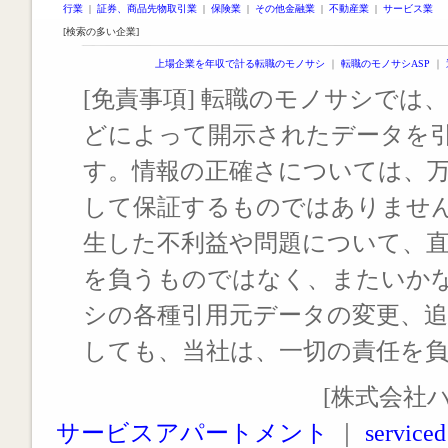
行業
|
証券、商品先物取引業
|
保険業
|
その他金融業
|
不動産業
|
サービス業
[検索の多い企業]
上場企業を年収で計る転職のモノサシ
｜
転職のモノサシASP
｜
[免責事項] 転職のモノサシでは、
どによって開示されたデータを
す。情報の正確さについては、
して保証するものではありませ
生した不利益や問題について、
を負うものではなく、またいか
シの各種引用元データの変更、
しても、当社は、一切の責任を
[株式会社
サービスアパートメント
｜
serviced