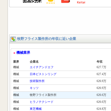
牧野フライス製作所の年収に近い企業
機械業界
業界
企業名
年収
機械
エイチアンドエフ
627.7万
機械
日本ピストンリング
627.4万
機械
技研製作所
626.9万
機械
キッツ
626.9万
機械
牧野フライス製作所
626.6万
機械
ヒラノテクシード
626.0万
機械
東芝機械
624.8万