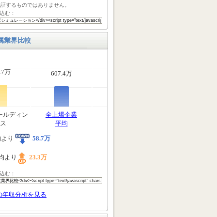
保証するものではありません。
込む：
属業界比較
.7万
607.4万
ールディン
全上場企業
ス
平均
均より
58.7万
均より
23.3万
込む：
の年収分析を見る