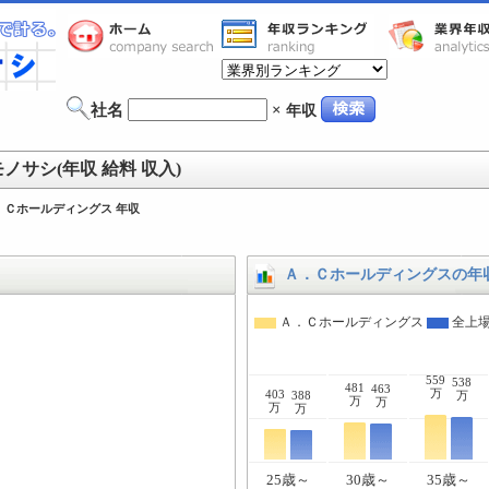
社名
×
年収
サシ(年収 給料 収入)
．Ｃホールディングス 年収
Ａ．Ｃホールディングスの年
Ａ．Ｃホールディングス
全上
559
538
481
463
万
403
388
万
万
万
万
万
25歳～
30歳～
35歳～