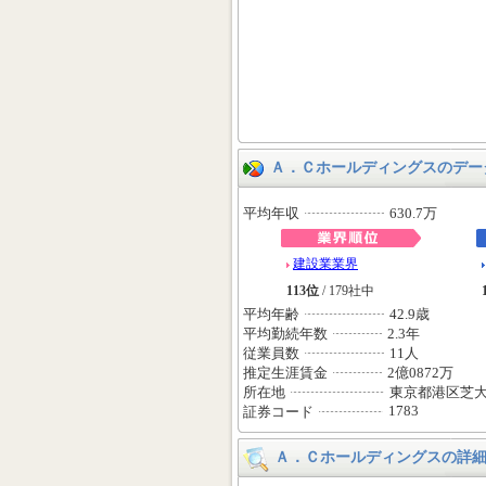
Ａ．Ｃホールディングスのデー
平均年収
630.7万
建設業業界
113位
/ 179社中
平均年齢
42.9歳
平均勤続年数
2.3年
従業員数
11人
推定生涯賃金
2億0872万
所在地
東京都港区芝
1783
証券コード
Ａ．Ｃホールディングスの詳