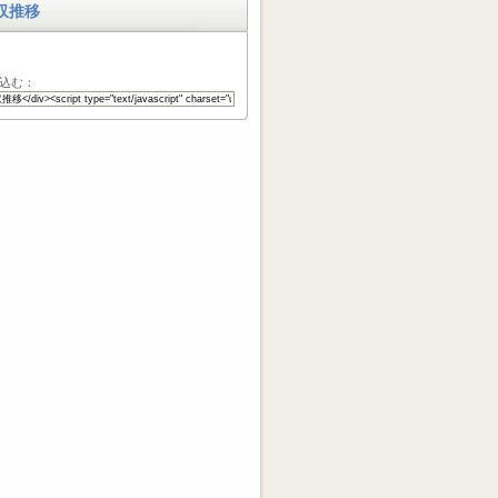
収推移
込む：