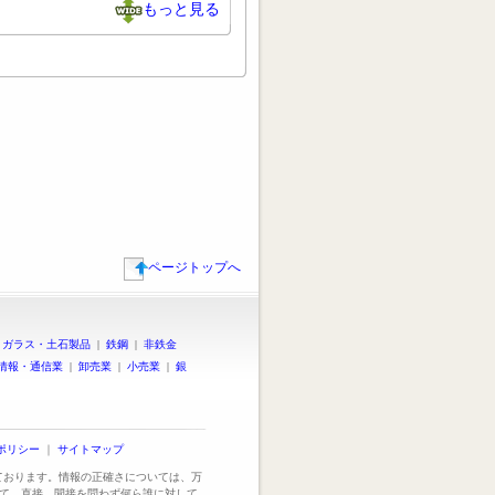
もっと見る
ページトップへ
|
ガラス・土石製品
|
鉄鋼
|
非鉄金
情報・通信業
|
卸売業
|
小売業
|
銀
ポリシー
｜
サイトマップ
っております。情報の正確さについては、万
て、直接、間接を問わず何ら誰に対して