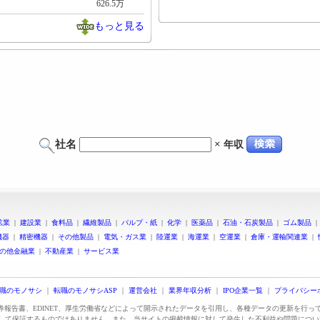
626.5万
もっと見る
社名
×
年収
鉱業
|
建設業
|
食料品
|
繊維製品
|
パルプ・紙
|
化学
|
医薬品
|
石油・石炭製品
|
ゴム製品
機器
|
精密機器
|
その他製品
|
電気・ガス業
|
陸運業
|
海運業
|
空運業
|
倉庫・運輸関連業
|
の他金融業
|
不動産業
|
サービス業
職のモノサシ
｜
転職のモノサシASP
｜
運営会社
｜
業界年収分析
｜
IPO企業一覧
｜
プライバシー
証券報告書、EDINET、厚生労働省などによって開示されたデータを引用し、各種データの更新を行
して保証するものではありません。また、当サイトの掲載情報に対して発生した不利益や問題につい