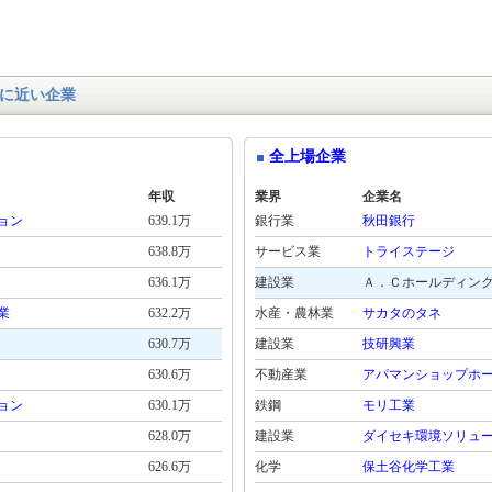
に近い企業
全上場企業
年収
業界
企業名
ョン
639.1万
銀行業
秋田銀行
638.8万
サービス業
トライステージ
636.1万
建設業
Ａ．Ｃホールディン
業
632.2万
水産・農林業
サカタのタネ
630.7万
建設業
技研興業
630.6万
不動産業
アパマンショップホ
ョン
630.1万
鉄鋼
モリ工業
628.0万
建設業
ダイセキ環境ソリュ
626.6万
化学
保土谷化学工業