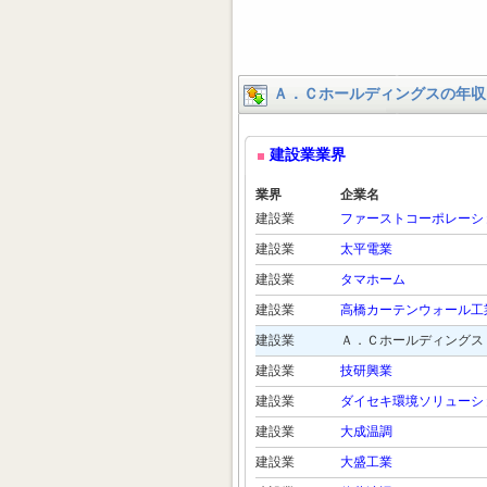
Ａ．Ｃホールディングスの年収
建設業業界
業界
企業名
建設業
ファーストコーポレーシ
建設業
太平電業
建設業
タマホーム
建設業
高橋カーテンウォール工
建設業
Ａ．Ｃホールディングス
建設業
技研興業
建設業
ダイセキ環境ソリューシ
建設業
大成温調
建設業
大盛工業