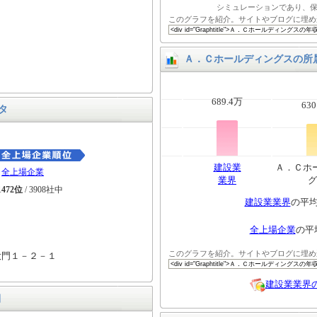
シミュレーションであり、
このグラフを紹介。サイトやブログに埋め
Ａ．Ｃホールディングスの所
689.4万
630
タ
建設業
Ａ．Ｃホ
全上場企業
業界
グ
1472位
/ 3908社中
建設業業界
の平
全上場企業
の平
このグラフを紹介。サイトやブログに埋め
大門１－２－１
建設業業界
細