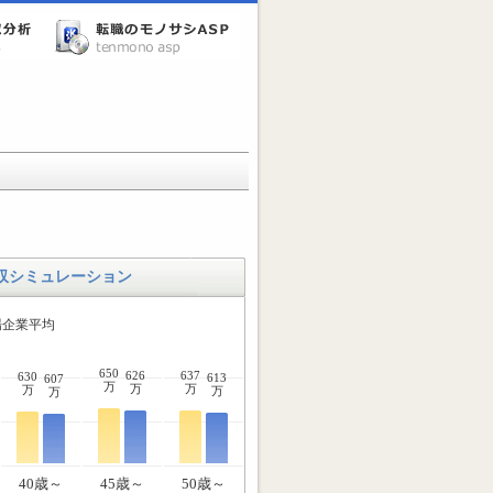
収シミュレーション
場企業平均
650
626
637
630
613
607
万
万
万
万
万
万
40歳～
45歳～
50歳～