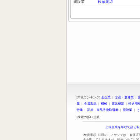
建設業
佐藤渡辺
[年収ランキング]
全企業
|
水産・農林業
|
属
|
金属製品
|
機械
|
電気機器
|
輸送用
行業
|
証券、商品先物取引業
|
保険業
|
そ
[検索の多い企業]
上場企業を年収で計る転
[免責事項] 転職のモノサシでは、有価
全を期しておりますが、情報の全てに関