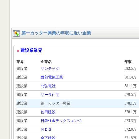
第一カッター興業の年収に近い企業
建設業業界
業界
企業名
年収
建設業
サンテック
582.5万
建設業
西部電気工業
581.4万
建設業
北弘電社
581.1万
建設業
サーラ住宅
579.5万
建設業
第一カッター興業
578.1万
建設業
佐田建設
578.1万
建設業
日鉄住金テックスエンジ
573.3万
建設業
ＮＤＳ
572.0万
建設業
金下建設
571.5万