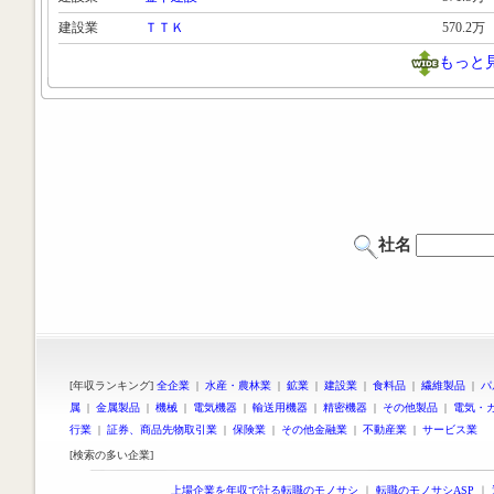
建設業
ＴＴＫ
570.2万
もっと
社名
[年収ランキング]
全企業
|
水産・農林業
|
鉱業
|
建設業
|
食料品
|
繊維製品
|
パ
属
|
金属製品
|
機械
|
電気機器
|
輸送用機器
|
精密機器
|
その他製品
|
電気・
行業
|
証券、商品先物取引業
|
保険業
|
その他金融業
|
不動産業
|
サービス業
[検索の多い企業]
上場企業を年収で計る転職のモノサシ
｜
転職のモノサシASP
｜