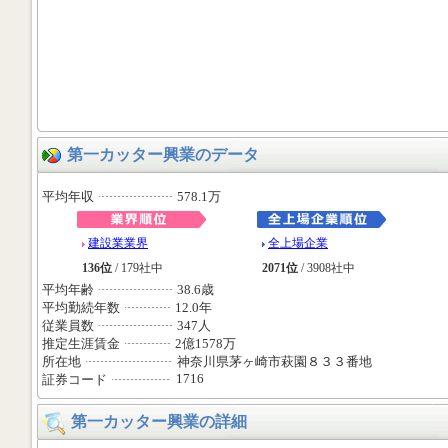
第一カッター興業のデータ
平均年収
578.1万
建設業業界
全上場企業
136位
/ 179社中
2071位
/ 3908社中
平均年齢
38.6歳
平均勤続年数
12.0年
従業員数
347人
推定生涯賃金
2億1578万
所在地
神奈川県茅ヶ崎市萩園８３３番地
1716
証券コード
第一カッター興業の詳細