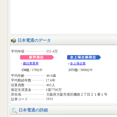
日本電通のデータ
平均年収
551.4万
建設業業界
全上場企業
150位
/ 179社中
2372位
/ 3908社中
平均年齢
46.0歳
平均勤続年数
17.6年
従業員数
465人
推定生涯賃金
1億7700万
所在地
大阪府大阪市港区磯路２丁目２１番１号
1931
証券コード
日本電通の詳細