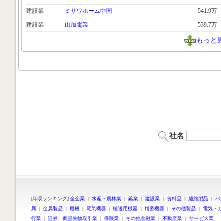
建設業
ミサワホーム中国
541.9万
建設業
山加電業
539.7万
もっと
社名
[年収ランキング]
全企業
|
水産・農林業
|
鉱業
|
建設業
|
食料品
|
繊維製品
|
パ
属
|
金属製品
|
機械
|
電気機器
|
輸送用機器
|
精密機器
|
その他製品
|
電気・
行業
|
証券、商品先物取引業
|
保険業
|
その他金融業
|
不動産業
|
サービス業