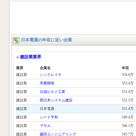
日本電通の年収に近い企業
建設業業界
業界
企業名
年収
建設業
シンクレイヤ
554.6万
建設業
常磐開発
553.4万
建設業
日成ビルド工業
553.4万
建設業
西日本システム建設
552.1万
建設業
日本電通
551.4万
建設業
シード平和
549.4万
建設業
マサル
546.1万
建設業
藤田エンジニアリング
545.7万